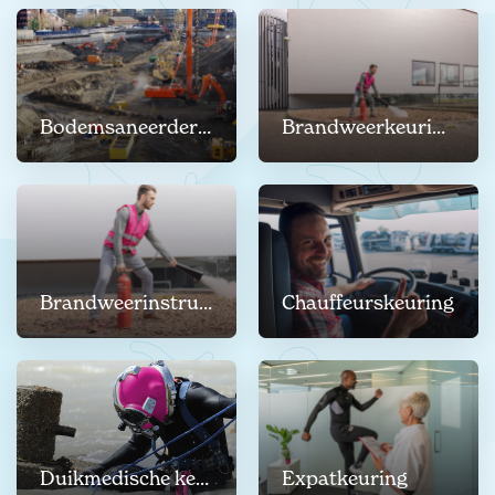
Bodemsaneerderkeuring
Brandweerkeuringen
Brandweerinstructeur-keuring
Chauffeurskeuring
Duikmedische keuringen
Expatkeuring