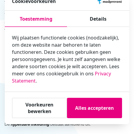
Cookievoorkeuren
Waar bestaat een
hyperbare keuring
uit?
Tijdens de hyperbare keuring onderzoeken wij of de werknemer in
Toestemming
Details
staat is om de werkzaamheden onder verhoogde druk veilig uit te
voeren.
Wij plaatsen functionele cookies (noodzakelijk),
De hyperbare keuring bestaat uit:
om deze website naar behoren te laten
functioneren. Deze cookies gebruiken geen
Anamnese,
persoonsgegevens. Je kunt zelf aangeven welke
andere soorten cookies je wilt accepteren. Lees
Biometrie,
meer over ons cookiegebruik in ons
Privacy
Audiogram,
Statement
.
Longfunctieonderzoek,
Visustest, kleurenzien en gezichtsveldonderzoek,
Rust-elektrocardiogram (ECG),
Voorkeuren
Alles accepteren
Uitgebreid lichamelijk onderzoek.
bewerken
hyperbare inkeuring
De
bestaat aanvullend uit: