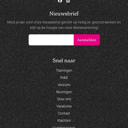
Nieuwsbrief
Meld je aan voor onze nieuwsbrief gericht op veilig en gezond werken en
blijf op de hoogte van onze dienstverlening!
Snel naar
Trainingen
RI&E
Verzuim
Keuringen
Over ons
Vacatures
Contact
Klachten
Certificeringen