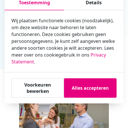
Toestemming
Details
toepasbaarheid voor jouw organisatie. De volgende onderwerpen
zullen aan bod komen tijdens de masterclass:
Wij plaatsen functionele cookies (noodzakelijk),
Wat is vitaliteit?
om deze website naar behoren te laten
Wet- & regelgeving: inzichten uit het Nationale preventieakkoord
functioneren. Deze cookies gebruiken geen
en de Arbovisie 2024
persoonsgegevens. Je kunt zelf aangeven welke
Vitaliteitsthema’s BRAVO (Bewegen, Roken, Alcohol, Voeding,
andere soorten cookies je wilt accepteren. Lees
Ontspanning)
meer over ons cookiegebruik in ons
Privacy
Statement
.
Aan de slag met je arbobeleid: checklist preventief arbo- en
vitaliteitsbeleid
Maak je je eigen arbobeleid vitaal?
Voorkeuren
Alles accepteren
bewerken