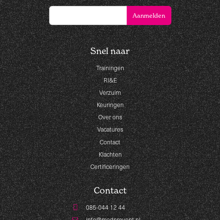
Snel naar
Trainingen
RI&E
Verzuim
Keuringen
Over ons
Vacatures
Contact
Klachten
Certificeringen
Contact
085-044 12 44
info@medprevent.nl