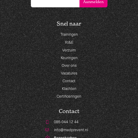
Snel naar
Trainingen
RI&E
Verzuim
Keuringen
Over ons
Vacatures
Contact
Klachten
Certificeringen
Contact
085-044 12 44
info@medprevent.nl
Bezoekadres