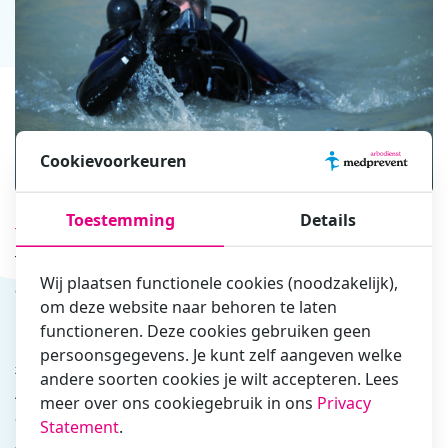
Cookievoorkeuren
Toestemming
Details
Wie zijn wij?
Wij helpen jou om
veilig & gezond
te
Wij plaatsen functionele cookies (noodzakelijk),
duiken!
om deze website naar behoren te laten
functioneren. Deze cookies gebruiken geen
Bedrijfs- en duikerarts (b) S.J. Hoitinga en prof. dr. W. Sterk houden
persoonsgegevens. Je kunt zelf aangeven welke
zich al jaren bezig met de ontwikkeling van decompressietabellen.
andere soorten cookies je wilt accepteren. Lees
Alle werkzaamheden die werden verricht onder de naam DadCoDat
meer over ons cookiegebruik in ons
Privacy
(Dive and Decompression Computer Data) zijn ondergebracht bij
Statement
.
Arbodienst Medprevent. Dit om te zorgen voor continuïteit. Beide