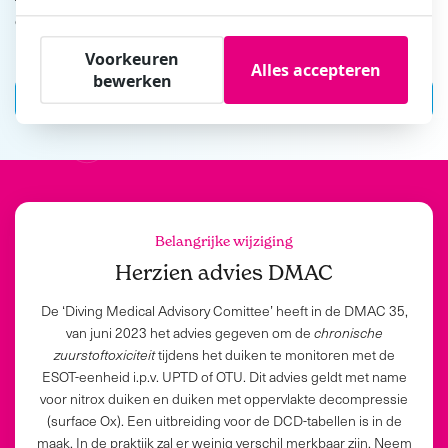
duikexperts blijven zich volledig bezighouden met de materie en
blijven jou bijstaan om veilig te kunnen blijven duiken.
Voorkeuren
Alles accepteren
bewerken
Neem contact op
Belangrijke wijziging
Herzien advies DMAC
De ‘Diving Medical Advisory Comittee’ heeft in de DMAC 35,
van juni 2023 het advies gegeven om de
chronische
zuurstoftoxiciteit
tijdens het duiken te monitoren met de
ESOT-eenheid i.p.v. UPTD of OTU. Dit advies geldt met name
voor nitrox duiken en duiken met oppervlakte decompressie
(surface Ox). Een uitbreiding voor de DCD-tabellen is in de
maak. In de praktijk zal er weinig verschil merkbaar zijn. Neem