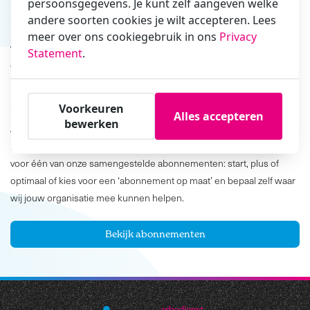
persoonsgegevens. Je kunt zelf aangeven welke
andere soorten cookies je wilt accepteren. Lees
Een effectief verzuimbeleid schept duidelijkheid en helpt bij het
meer over ons cookiegebruik in ons
Privacy
verlagen van verzuim. Het verzuimbeleid dient als basis voor een
Statement
.
goed arbobeleid binnen je organisatie.
Voorkeuren
Hoe?
Alles accepteren
bewerken
Als je kiest voor de verzuimbegeleiding van Arbodienst Medprevent
bepaal jij hoeveel ondersteuning je van onze professionals wilt. Ga
voor één van onze samengestelde abonnementen: start, plus of
optimaal of kies voor een ‘abonnement op maat’ en bepaal zelf waar
wij jouw organisatie mee kunnen helpen.
Bekijk abonnementen