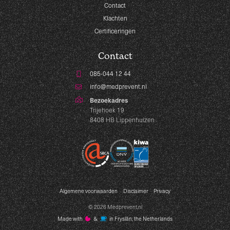
Contact
Klachten
Certificeringen
Contact
085-044 12 44
info@medprevent.nl
Bezoekadres
Trijehoek 19
8408 HB Lippenhuizen
Algemene voorwaarden
Disclaimer
Privacy
© 2026 Medprevent.nl
Made with
️&
in Fryslân, the Netherlands