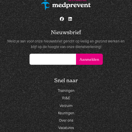
Nieuwsbrief
Meld je aan voor onze nieuwsbrief gericht op veilig en gezond werken en
blijf op de hoogte van onze dienstverlening!
Snel naar
Trainingen
RI&E
Verzuim
Keuringen
Over ons
Vacatures