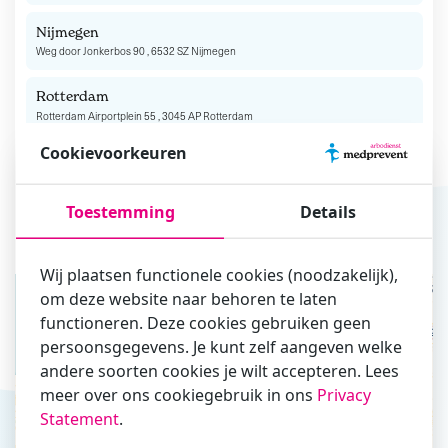
Nijmegen
Weg door Jonkerbos 90 , 6532 SZ Nijmegen
Rotterdam
Rotterdam Airportplein 55 , 3045 AP Rotterdam
Cookievoorkeuren
Sittard
Milaanstraat 115 , 6135 LH Sittard
Toestemming
Details
Zwolle
Thorbeckelaan 2 , 8014 AZ Zwolle
Wij plaatsen functionele cookies (noodzakelijk),
om deze website naar behoren te laten
+
functioneren. Deze cookies gebruiken geen
−
persoonsgegevens. Je kunt zelf aangeven welke
andere soorten cookies je wilt accepteren. Lees
meer over ons cookiegebruik in ons
Privacy
Statement
.