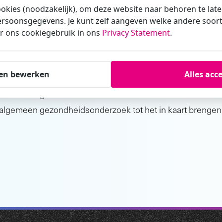
ookies (noodzakelijk), om deze website naar behoren te lat
rsoonsgegevens. Je kunt zelf aangeven welke andere soorte
r ons cookiegebruik in ons
Privacy Statement
.
 een
verzekeringskeuring
en bewerken
Alles acc
gskeuring is afhankelijk van de verzekeringsmaatschappij 
erzoek mag alleen onderdelen bevatten die voor de beoord
en algemeen gezondheidsonderzoek tot het in kaart brengen