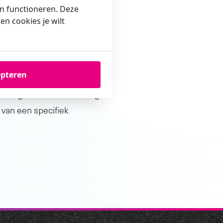
en functioneren. Deze
n cookies je wilt
uit?
epteren
en zal per keurling
eling van het risico nodig
 van een specifiek