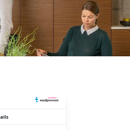
ails
Prijs
Op aanvraag