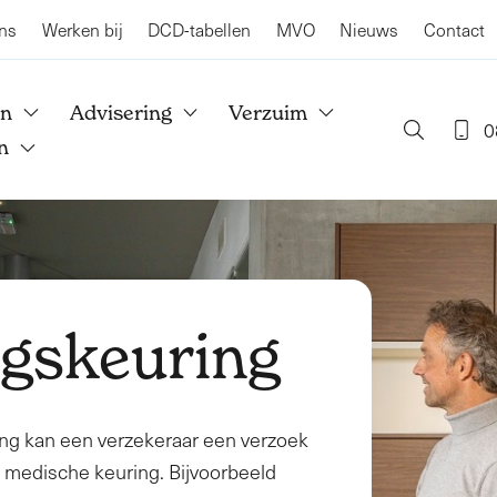
ns
Werken bij
DCD-tabellen
MVO
Nieuws
Contact
en
Advisering
Verzuim
0
n
ngskeuring
ring kan een verzekeraar een verzoek
n medische keuring. Bijvoorbeeld