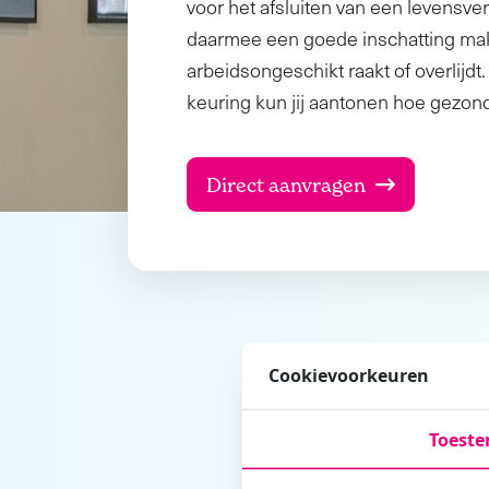
voor het afsluiten van een levensve
daarmee een goede inschatting make
arbeidsongeschikt raakt of overlijd
keuring kun jij aantonen hoe gezond
Direct aanvragen
Cookievoorkeuren
Toest
Tijdsduur
40 - 80 minuten