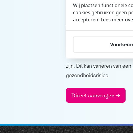
Wij plaatsen functionele c
cookies gebruiken geen pe
accepteren. Lees meer ove
Waar bestaat
Voorkeur
De inhoud van een verzekerin
verschillen. Het medisch ond
zijn. Dit kan variëren van e
gezondheidsrisico.
Direct aanvragen ➜