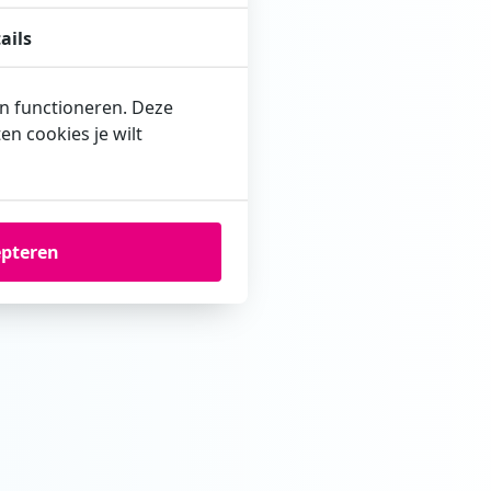
ails
t?
en functioneren. Deze
ing met zich mee. Tijdens de
n cookies je wilt
mentaal aan kan.
epteren