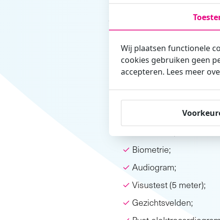
Toest
Waar bestaat
Wij plaatsen functionele c
Werken op een ambulance bre
cookies gebruiken geen pe
ambulancekeuring onderzoeke
accepteren. Lees meer ove
De ambulancekeuring bestaat
Voorkeur
Anamnese;
Biometrie;
Audiogram;
Visustest (5 meter);
Gezichtsvelden;
Rust-elektrocardiogram