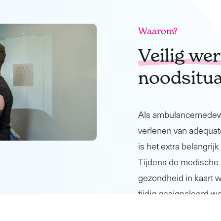
Waarom?
Veilig we
noodsitua
Als ambulancemedewer
verlenen van adequat
is het extra belangrij
Tijdens de medische 
gezondheid in kaart 
tijdig gesignaleerd w