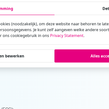
emming
Det
 een
ambulancekeuring
ui
ookies (noodzakelijk), om deze website naar behoren te lat
ngt gezondheidsrisico’s en een zware emotionele belast
rsoonsgegevens. Je kunt zelf aangeven welke andere soorte
n wij of de ambulancemedewerker zijn functie fysiek en 
r ons cookiegebruik in ons
Privacy Statement
.
 uit:
en bewerken
Alles acc
 (ECG);