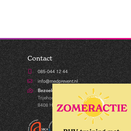
Contact
085-044 12 44
info@medprevent.nl
Bezoekadres
Trijehoek 19
8408 HB Lippenhuizen