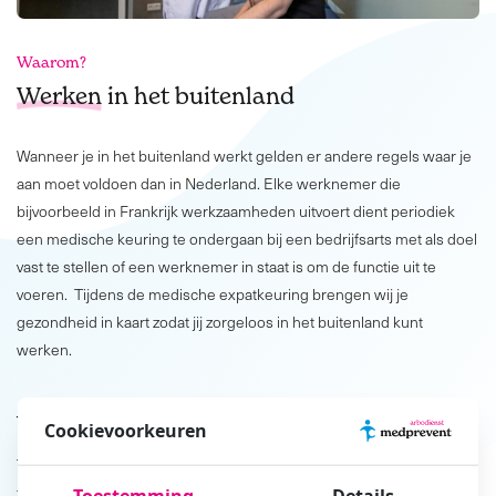
Waarom?
Werken
in het buitenland
Wanneer je in het buitenland werkt gelden er andere regels waar je
aan moet voldoen dan in Nederland. Elke werknemer die
bijvoorbeeld in Frankrijk werkzaamheden uitvoert dient periodiek
een medische keuring te ondergaan bij een bedrijfsarts met als doel
vast te stellen of een werknemer in staat is om de functie uit te
voeren. Tijdens de medische expatkeuring brengen wij je
gezondheid in kaart zodat jij zorgeloos in het buitenland kunt
werken.
Waar bestaat een
expatkeuring
uit?
Cookievoorkeuren
Tijdens de expatkeuring onderzoeken wij of de werknemer zijn
functie fysiek en mentaal aan kan. Indien nodig kan de medische