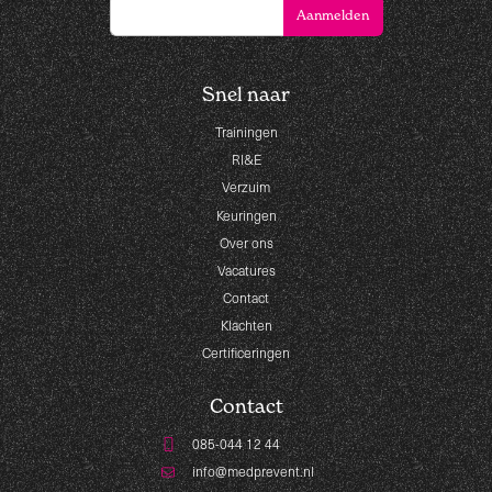
Snel naar
Trainingen
RI&E
Verzuim
Keuringen
Over ons
Vacatures
Contact
Klachten
Certificeringen
Contact
085-044 12 44
info@medprevent.nl