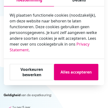
Toestemming
Details
keuring worden aangepast op specifieke functie eisen.
Wij plaatsen functionele cookies (noodzakelijk),
De expatkeuring bestaat uit:
om deze website naar behoren te laten
functioneren. Deze cookies gebruiken geen
Anamnese,
persoonsgegevens. Je kunt zelf aangeven welke
Vragenlijst algemene gezondheid,
andere soorten cookies je wilt accepteren. Lees
Biometrie,
meer over ons cookiegebruik in ons
Privacy
Audiometrie,
Statement
.
Longfunctieonderzoek,
Visustest en lees/beeldschermtest,
Voorkeuren
Rust-elektrocardiogram (ECG),
Alles accepteren
bewerken
Bloedonderzoek d.m.v. vingerprik (glucose en cholesterol),
Lichamelijk onderzoek.
Geldigheid
van de expatkeuring:
1x per 5 jaar