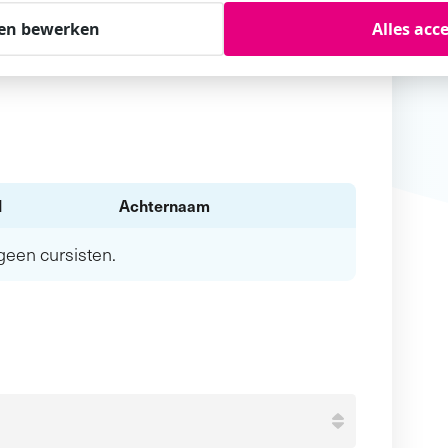
en bewerken
Alles acc
l
Achternaam
n geen
cursisten.