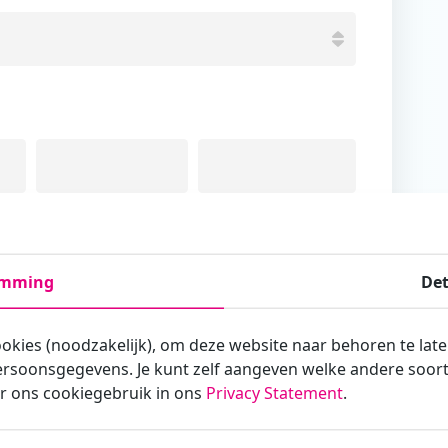
Tussenvoegsel
Achternaam
emming
Det
ookies (noodzakelijk), om deze website naar behoren te lat
rsoonsgegevens. Je kunt zelf aangeven welke andere soorte
armee je zakelijk/administratief correspondeert
r ons cookiegebruik in ons
Privacy Statement
.
st?