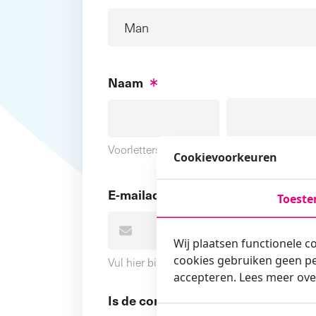
Naam
Voornaam
Voorletters
Cookievoorkeuren
E-mailadres
Toest
Wij plaatsen functionele c
cookies gebruiken geen pe
Vul hier bij voorkeur het e-mailadres in wa
accepteren. Lees meer ove
Is de contactpersoon ook een cursi