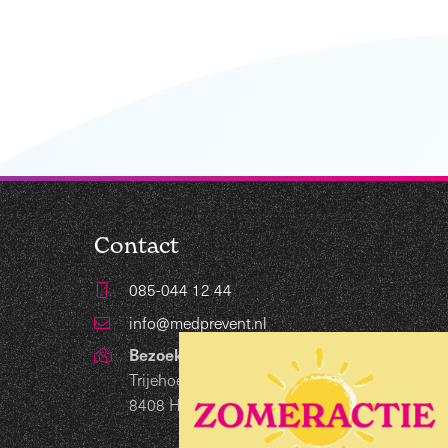
Contact
085-044 12 44
info@medprevent.nl
Bezoekadres
Trijehoek 19
8408 HB Lippenhuizen