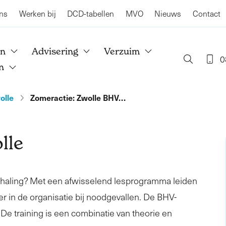
ns
Werken bij
DCD-tabellen
MVO
Nieuws
Contact
en
Advisering
Verzuim
0
n
olle
Zomeractie: Zwolle BHV…
lle
rhaling? Met een afwisselend lesprogramma leiden
er in de organisatie bij noodgevallen. De BHV-
. De training is een combinatie van theorie en