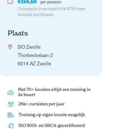
€156,60
per persoon
Cursusprijs is exclusief 21% BTW maar
inclusief lunchkosten.
Plaats
SIO Zwolle
Thorbeckelaan 2
8014 AZ Zwolle
Met 70+ locaties altijd een training in
de buurt
26k+ cursisten per jaar
Training op eigen locatie mogelijk
ISO 9001- en SBCA-gecertificeerd