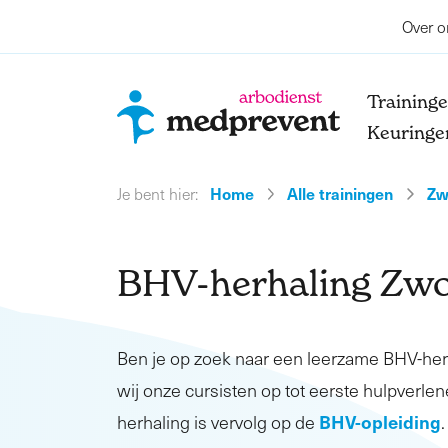
Over o
Training
Keuringe
Home
Alle trainingen
Zw
Je bent hier:
BHV-herhaling Zwo
Ben je op zoek naar een leerzame BHV-he
wij onze cursisten op tot eerste hulpverlen
BHV-opleiding
herhaling is vervolg op de