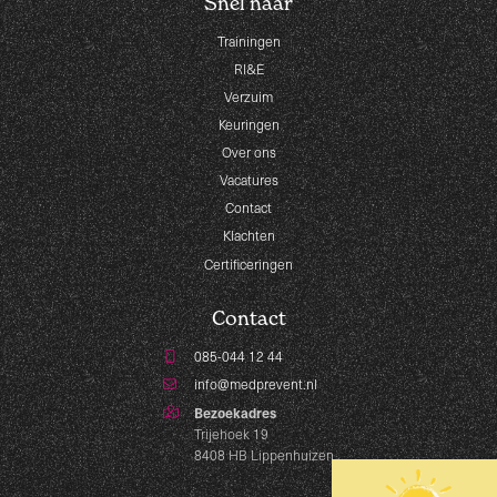
Snel naar
Trainingen
RI&E
Verzuim
Keuringen
Over ons
Vacatures
Contact
Klachten
Certificeringen
Contact
085-044 12 44
info@medprevent.nl
Bezoekadres
Trijehoek 19
8408 HB Lippenhuizen