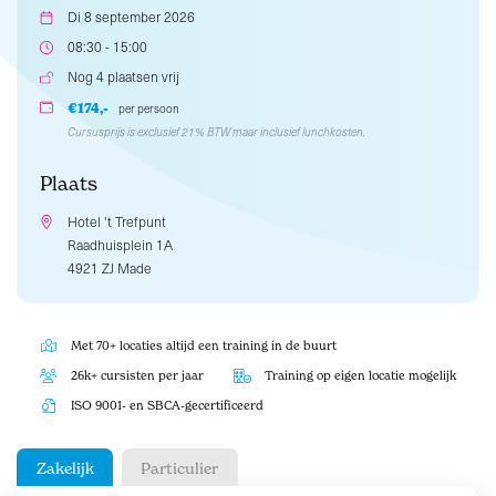
Di 8 september 2026
08:30 - 15:00
Nog 4 plaatsen vrij
€174,-
per persoon
Cursusprijs is exclusief 21% BTW maar inclusief lunchkosten.
Plaats
Hotel 't Trefpunt
Raadhuisplein 1A
4921 ZJ Made
Met 70+ locaties altijd een training in de buurt
26k+ cursisten per jaar
Training op eigen locatie mogelijk
ISO 9001- en SBCA-gecertificeerd
Zakelijk
Particulier