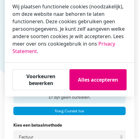
Wij plaatsen functionele cookies (noodzakelijk),
om deze website naar behoren te laten
functioneren. Deze cookies gebruiken geen
Vul hier bij voorkeur het e-mailadres in waarmee je
persoonsgegevens. Je kunt zelf aangeven welke
zakelijk/administratief correspondeert
andere soorten cookies je wilt accepteren. Lees
Is de contactpersoon ook een cursist?
meer over ons cookiegebruik in ons
Privacy
Ja
Statement
.
Nee
Cursisten
Voorkeuren
Alles accepteren
bewerken
Voeg cursisten toe
Voornaam
Er zijn geen
cursisten.
Tussenvoegsel
Voeg Cursist toe
Achternaam
Kies een betaalmethode