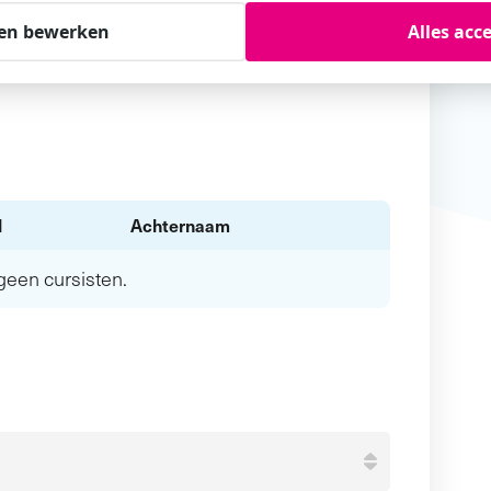
en bewerken
Alles acc
l
Achternaam
n geen
cursisten.