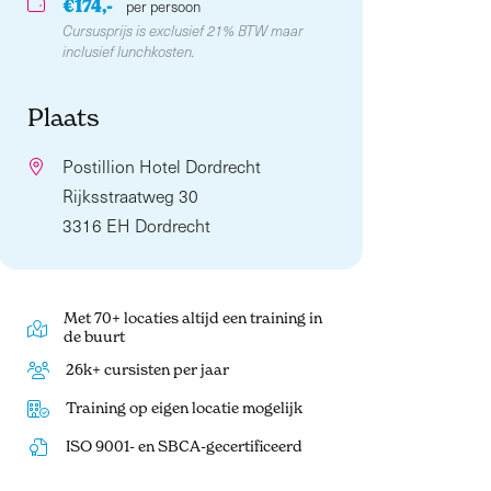
€174,-
per persoon
Cursusprijs is exclusief 21% BTW maar
inclusief lunchkosten.
Plaats
Postillion Hotel Dordrecht
Rijksstraatweg 30
3316 EH Dordrecht
Met 70+ locaties altijd een training in
de buurt
26k+ cursisten per jaar
Training op eigen locatie mogelijk
ISO 9001- en SBCA-gecertificeerd