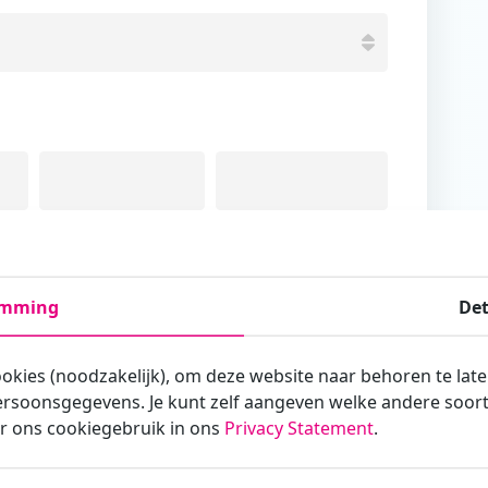
Tussenvoegsel
Achternaam
emming
Det
ookies (noodzakelijk), om deze website naar behoren te lat
rsoonsgegevens. Je kunt zelf aangeven welke andere soorte
armee je zakelijk/administratief correspondeert
r ons cookiegebruik in ons
Privacy Statement
.
st?