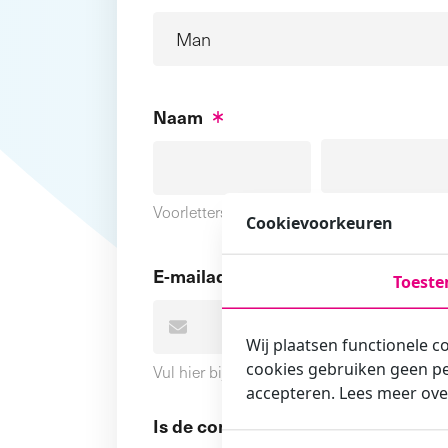
Naam
Voornaam
Voorletters
Cookievoorkeuren
E-mailadres
Toest
Wij plaatsen functionele c
cookies gebruiken geen pe
Vul hier bij voorkeur het e-mailadres in wa
accepteren. Lees meer ove
Is de contactpersoon ook een cursi