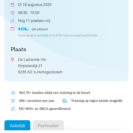
Di 18 augustus 2026
08:30 - 15:00
Nog 11 plaatsen vrij
€174,-
per persoon
Cursusprijs is exclusief 21% BTW maar inclusief lunchkosten.
Plaats
De Lachende Vis
Empelsedijk 21
5235 AD 's-Hertogenbosch
Met 70+ locaties altijd een training in de buurt
26k+ cursisten per jaar
Training op eigen locatie mogelijk
ISO 9001- en SBCA-gecertificeerd
Zakelijk
Particulier