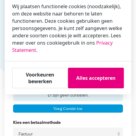
Wij plaatsen functionele cookies (noodzakelijk),
om deze website naar behoren te laten
functioneren. Deze cookies gebruiken geen
Vul hier bij voorkeur het e-mailadres in waarmee je
persoonsgegevens. Je kunt zelf aangeven welke
zakelijk/administratief correspondeert
andere soorten cookies je wilt accepteren. Lees
Is de contactpersoon ook een cursist?
meer over ons cookiegebruik in ons
Privacy
Ja
Statement
.
Nee
Cursisten
Voorkeuren
Alles accepteren
bewerken
Voeg cursisten toe
Voornaam
Er zijn geen
cursisten.
Tussenvoegsel
Voeg Cursist toe
Achternaam
Kies een betaalmethode