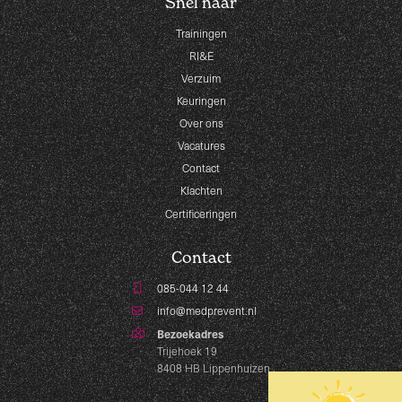
Snel naar
Trainingen
RI&E
Verzuim
Keuringen
Over ons
Vacatures
Contact
Klachten
Certificeringen
Contact
085-044 12 44
info@medprevent.nl
Bezoekadres
Trijehoek 19
8408 HB Lippenhuizen