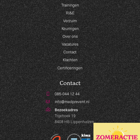
Trainingen
RI&E
Verzuim
Keuringen
Over ons
Vacatures
Contact
Klachten
Certificeringen
Contact
085-044 12 44
info@medprevent.nl
Bezoekadres
Trijehoek 19
8408 HB Lippenhuizen