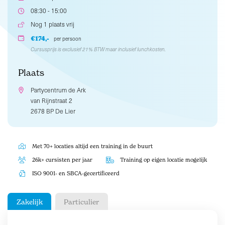
08:30 - 15:00
Nog 1 plaats vrij
€174,-
per persoon
Cursusprijs is exclusief 21% BTW maar inclusief lunchkosten.
Plaats
Partycentrum de Ark
van Rijnstraat 2
2678 BP De Lier
Met 70+ locaties altijd een training in de buurt
26k+ cursisten per jaar
Training op eigen locatie mogelijk
ISO 9001- en SBCA-gecertificeerd
Zakelijk
Particulier