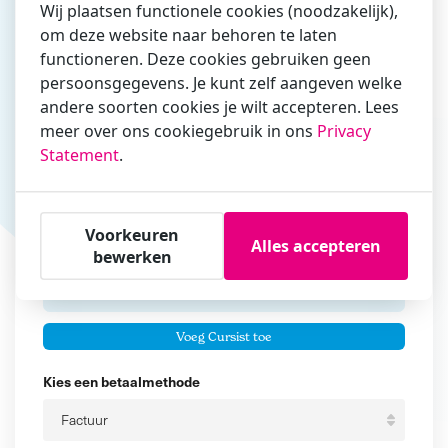
Wij plaatsen functionele cookies (noodzakelijk),
om deze website naar behoren te laten
Vul hier bij voorkeur het e-mailadres in waarmee je
functioneren. Deze cookies gebruiken geen
zakelijk/administratief correspondeert
persoonsgegevens. Je kunt zelf aangeven welke
andere soorten cookies je wilt accepteren. Lees
Is de contactpersoon ook een cursist?
meer over ons cookiegebruik in ons
Privacy
Ja
Statement
.
Nee
Cursisten
Voorkeuren
Alles accepteren
Voeg cursisten toe
bewerken
Voornaam
Er zijn geen
cursisten.
Tussenvoegsel
Voeg Cursist toe
Achternaam
Kies een betaalmethode