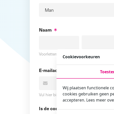
Naam
Voornaam
Voorletters
Cookievoorkeuren
E-mailadres
Toest
Wij plaatsen functionele c
cookies gebruiken geen pe
Vul hier bij voorkeur het e-mailadres in wa
accepteren. Lees meer ove
Is de contactpersoon ook een cursi