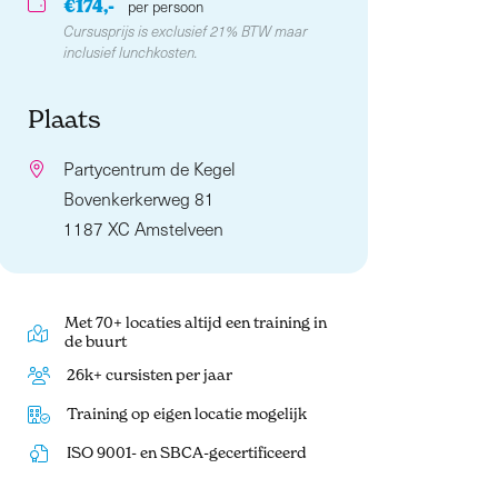
€174,-
per persoon
Cursusprijs is exclusief 21% BTW maar
inclusief lunchkosten.
Plaats
Partycentrum de Kegel
Bovenkerkerweg 81
1187 XC Amstelveen
Met 70+ locaties altijd een training in
de buurt
26k+ cursisten per jaar
Training op eigen locatie mogelijk
ISO 9001- en SBCA-gecertificeerd