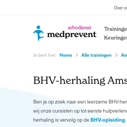
Over o
Training
Keuringe
Home
Alle trainingen
Am
Je bent hier:
BHV-herhaling Ams
Ben je op zoek naar een leerzame BHV-he
wij onze cursisten op tot eerste hulpverlen
BHV-opleiding
herhaling is vervolg op de