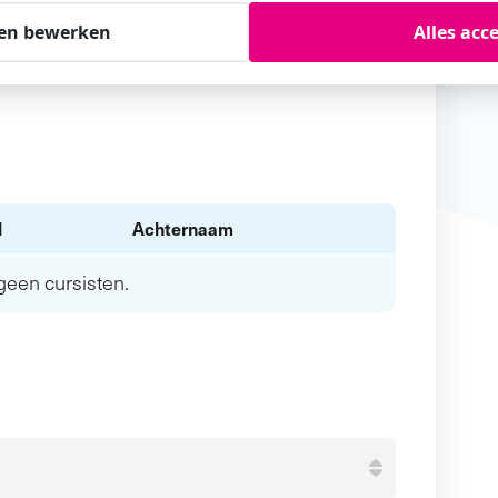
en bewerken
Alles acc
l
Achternaam
n geen
cursisten.