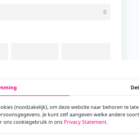
Tussenvoegsel
Achternaam
emming
Det
ookies (noodzakelijk), om deze website naar behoren te lat
rsoonsgegevens. Je kunt zelf aangeven welke andere soorte
armee je zakelijk/administratief correspondeert
r ons cookiegebruik in ons
Privacy Statement
.
st?