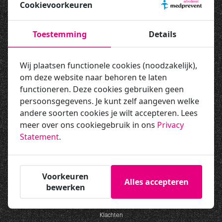
Cookievoorkeuren
Nieuwsbrief
Toestemming
Details
Meld je aan voor onze nieuwsbrief gericht op veilig en gezond werken en
blijf op de hoogte van onze dienstverlening!
Wij plaatsen functionele cookies (noodzakelijk),
om deze website naar behoren te laten
functioneren. Deze cookies gebruiken geen
persoonsgegevens. Je kunt zelf aangeven welke
Snel naar
andere soorten cookies je wilt accepteren. Lees
meer over ons cookiegebruik in ons
Privacy
Trainingen
Statement
.
RI&E
Verzuim
Keuringen
Voorkeuren
Over ons
Alles accepteren
bewerken
Vacatures
Contact
Klachten