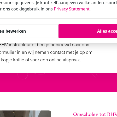
rsoonsgegevens. Je kunt zelf aangeven welke andere soorte
r ons cookiegebruik in ons
Privacy Statement
.
V-instructeur
making in!
en bewerken
Alles acc
 BHV-instructeur of ben je benieuwd naar ons
rmulier in en wij nemen contact met je op om
kopje koffie of voor een online afspraak.
Omscholen tot BHV