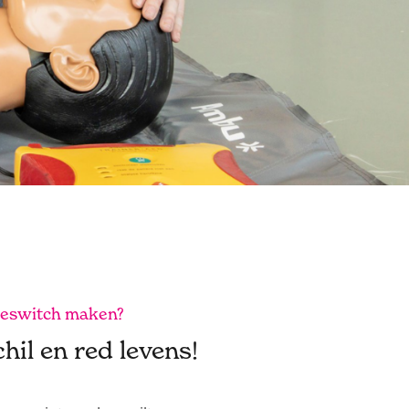
èreswitch maken?
il en red levens!