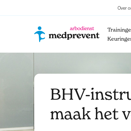
Over o
Training
Keuringe
BHV-instru
maak het v