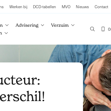
ns
Werken bij
DCD-tabellen
MVO
Nieuws
Contact
en
Advisering
Verzuim
0
n
cteur:
erschil!