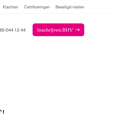
Klachten
Certificeringen
Beveiligd mailen
85-044 12 44
Inschrijven BHV
E!