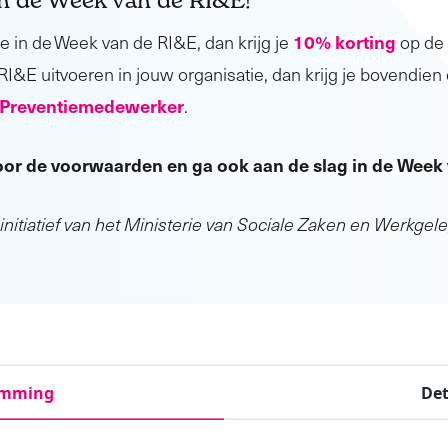
10% korting
e in de Week van de RI&E, dan krijg je
op de 
 RI&E uitvoeren in jouw organisatie, dan krijg je bovendie
g Preventiemedewerker
.
or de voorwaarden en ga ook aan de slag in de Week
nitiatief van het Ministerie van Sociale Zaken en Werkgel
entale gezondheid
Een RI&E… Wat i
emming
Det