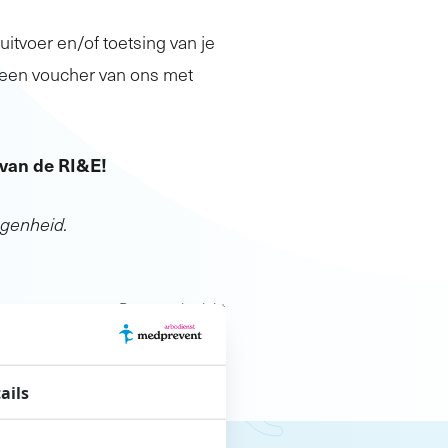
uitvoer en/of toetsing van je
n een voucher van ons met
 van de RI&E!
egenheid.
Recenter bericht
s het? En waar begin ik?
»
ails