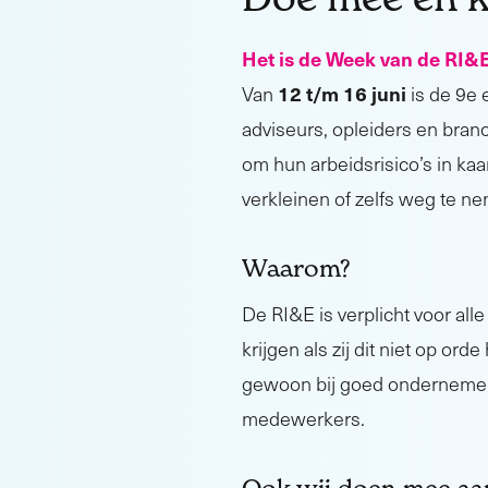
Het is de Week van de RI&
12 t/m 16 juni
Van
is de 9e
adviseurs, opleiders en bra
om hun arbeidsrisico’s in kaa
verkleinen of zelfs weg te n
Waarom?
De RI&E is verplicht voor al
krijgen als zij dit niet op o
gewoon bij goed ondernemer
medewerkers.
Ook wij doen mee aa