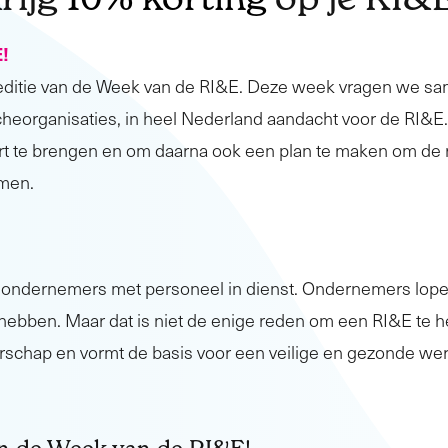
E!
 editie van de Week van de RI&E. Deze week vragen we s
ncheorganisaties, in heel Nederland aandacht voor de RI&
rt te brengen en om daarna ook een plan te maken om de ris
emen.
le ondernemers met personeel in dienst. Ondernemers lopen
rde hebben. Maar dat is niet de enige reden om een RI&E te
schap en vormt de basis voor een veilige en gezonde we
n de Week van de RI&E!