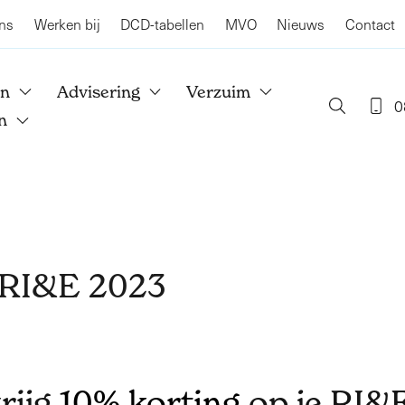
ns
Werken bij
DCD-tabellen
MVO
Nieuws
Contact
en
Advisering
Verzuim
0
n
 RI&E 2023
rijg
10% korting
op je RI&