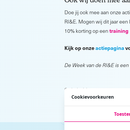
Doe jij ook mee aan onze acti
RI&E. Mogen wij dit jaar een
trainin
10% korting op een
Kijk op onze
actiepagina
vo
De Week van de RI&E is een i
Ouder bericht
«
Europese week van de m
Cookievoorkeuren
Toest