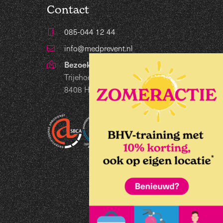
Contact
085-044 12 44
info@medprevent.nl
Bezoekadres
Trijehoek 19
8408 HB Lippenhuizen