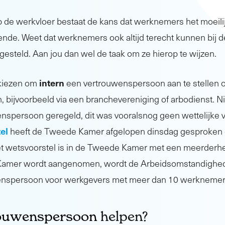
de werkvloer bestaat de kans dat werknemers het moeilij
ende. Weet dat werknemers ook altijd terecht kunnen bij 
angesteld. Aan jou dan wel de taak om ze hierop te wijzen.
intern
 kiezen om
een vertrouwenspersoon aan te stellen o
bijvoorbeeld via een branchevereniging of arbodienst. Ni
nspersoon geregeld, dit was vooralsnog geen wettelijke ve
el
heeft de Tweede Kamer afgelopen dinsdag gesproken 
t wetsvoorstel is in de Tweede Kamer met een meerderh
e Kamer wordt aangenomen, wordt de Arbeidsomstandighed
enspersoon voor werkgevers met meer dan 10 werknemers
ouwenspersoon
helpen?