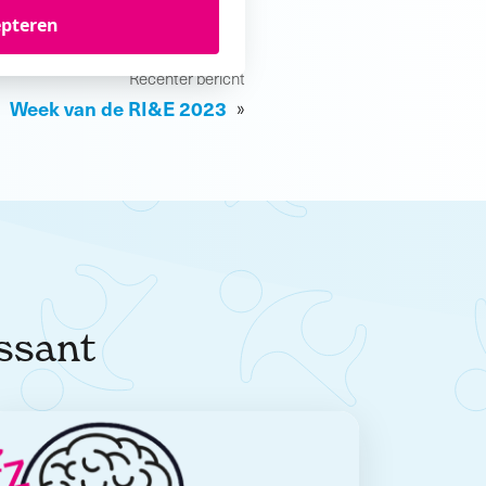
epteren
Recenter bericht
Week van de RI&E 2023
»
essant