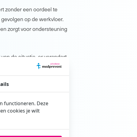
ert zonder een oordeel te
f gevolgen op de werkvloer.
en zorgt voor ondersteuning
van de situatie, er verandert
de werkvloer te delen. De
Maar het blijft belangrijk
ails
en functioneren. Deze
 masker tot het echt niet
n cookies je wilt
mentale
n over het onderwerp
 onder de aandacht te