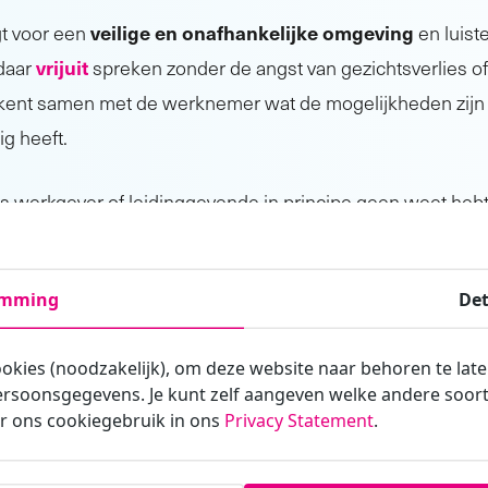
veilige en onafhankelijke omgeving
t voor een
en luist
vrijuit
daar
spreken zonder de angst van gezichtsverlies o
ent samen met de werknemer wat de mogelijkheden zijn 
g heeft.
als werkgever of leidinggevende in principe geen weet hebt 
anisatiecultuur tenzij de werknemer ervoor kiest het met 
l aanmoedigen of adviseren in het belang van het herstel. 
emming
Det
nggevende de signalen herkent.
ookies (noodzakelijk), om deze website naar behoren te lat
ezondheid praten is altijd beter dan het ophouden van een
rsoonsgegevens. Je kunt zelf aangeven welke andere soorte
 te raden om als werkgever of leidinggevende open te zij
r ons cookiegebruik in ons
Privacy Statement
.
eid tot het praten met de vertrouwenspersoon regelmatig