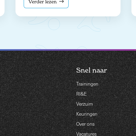
Verder lezen
Snel naar
Trainingen
RI&E
Verzuim
Keuringen
Over ons
Vacatures