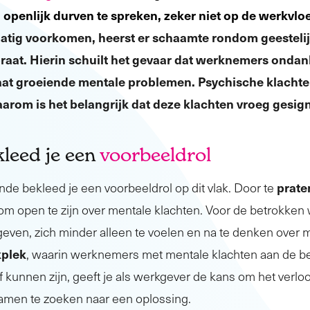
 openlijk durven te spreken, zeker niet op de werkvloe
atig voorkomen, heerst er schaamte rondom geesteli
gepraat. Hierin schuilt het gevaar dat werknemers onda
aat groeiende mentale problemen. Psychische klacht
arom is het belangrijk dat deze klachten vroeg gesig
leed je een
voorbeeldrol
prate
nde bekleed je een voorbeeldrol op dit vlak. Door te
 is om open te zijn over mentale klachten. Voor de betrokk
geven, zich minder alleen te voelen en na te denken over 
kplek
, waarin werknemers met mentale klachten aan de bel
f kunnen zijn, geeft je als werkgever de kans om het verlo
amen te zoeken naar een oplossing.