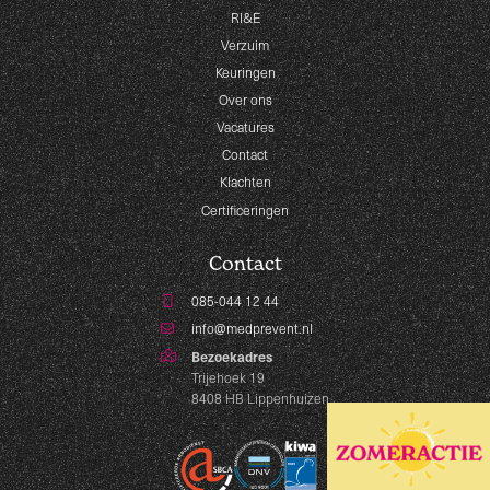
RI&E
Verzuim
Keuringen
Over ons
Vacatures
Contact
Klachten
Certificeringen
Contact
085-044 12 44
info@medprevent.nl
Bezoekadres
Trijehoek 19
8408 HB Lippenhuizen