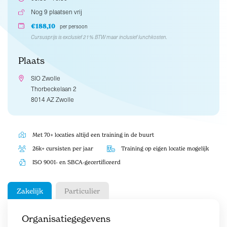
Nog 9 plaatsen vrij
€188,10
per persoon
Cursusprijs is exclusief 21% BTW maar inclusief lunchkosten.
Plaats
SIO Zwolle
Thorbeckelaan 2
8014 AZ Zwolle
Met 70+ locaties altijd een training in de buurt
26k+ cursisten per jaar
Training op eigen locatie mogelijk
ISO 9001- en SBCA-gecertificeerd
Zakelijk
Particulier
Organisatiegegevens