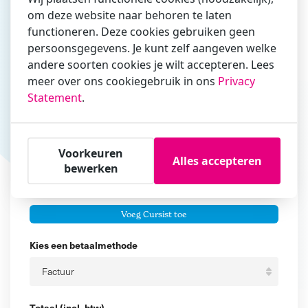
om deze website naar behoren te laten
Vul hier bij voorkeur het e-mailadres in waarmee je
functioneren. Deze cookies gebruiken geen
zakelijk/administratief correspondeert
persoonsgegevens. Je kunt zelf aangeven welke
Is de contactpersoon ook een cursist?
andere soorten cookies je wilt accepteren. Lees
Ja
meer over ons cookiegebruik in ons
Privacy
Statement
.
Nee
Cursisten
Voorkeuren
Voeg cursisten toe
Alles accepteren
bewerken
Voornaam
Er zijn geen
cursisten.
Tussenvoegsel
Voeg Cursist toe
Achternaam
Kies een betaalmethode
Totaal (incl. btw)