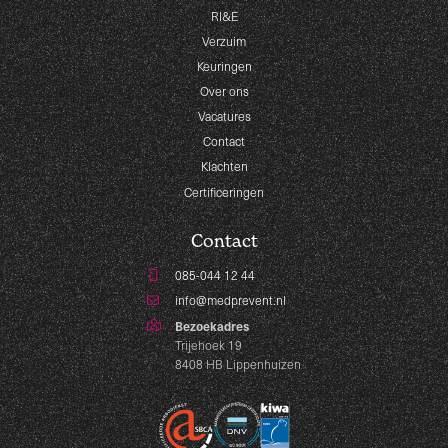
RI&E
Verzuim
Keuringen
Over ons
Vacatures
Contact
Klachten
Certificeringen
Contact
085-044 12 44
info@medprevent.nl
Bezoekadres
Trijehoek 19
8408 HB Lippenhuizen