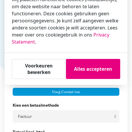
om deze website naar behoren te laten
Vul hier bij voorkeur het e-mailadres in waarmee je
functioneren. Deze cookies gebruiken geen
zakelijk/administratief correspondeert
persoonsgegevens. Je kunt zelf aangeven welke
Is de contactpersoon ook een cursist?
andere soorten cookies je wilt accepteren. Lees
Ja
meer over ons cookiegebruik in ons
Privacy
Statement
.
Nee
Cursisten
Voorkeuren
Voeg cursisten toe
Alles accepteren
bewerken
Voornaam
Er zijn geen
cursisten.
Tussenvoegsel
Voeg Cursist toe
Achternaam
Kies een betaalmethode
Totaal (incl. btw)