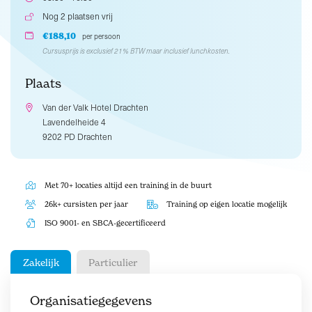
Nog 2 plaatsen vrij
€188,10
per persoon
Cursusprijs is exclusief 21% BTW maar inclusief lunchkosten.
Plaats
Van der Valk Hotel Drachten
Lavendelheide 4
9202 PD Drachten
Met 70+ locaties altijd een training in de buurt
26k+ cursisten per jaar
Training op eigen locatie mogelijk
ISO 9001- en SBCA-gecertificeerd
Zakelijk
Particulier
Organisatiegegevens