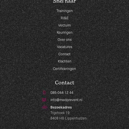
Snel naar
Trainingen
RI&E
Verzuim
Keuringen
Over ons
Vacatures
Contact
Klachten
Certificeringen
Contact
085-044 12 44
info@medprevent.nl
Bezoekadres
Trijehoek 19
8408 HB Lippenhuizen