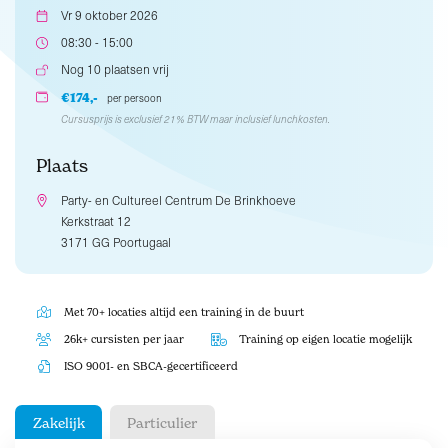
Vr 9 oktober 2026
08:30 - 15:00
Nog 10 plaatsen vrij
€174,-
per persoon
Cursusprijs is exclusief 21% BTW maar inclusief lunchkosten.
Plaats
Party- en Cultureel Centrum De Brinkhoeve
Kerkstraat 12
3171 GG Poortugaal
Met 70+ locaties altijd een training in de buurt
26k+ cursisten per jaar
Training op eigen locatie mogelijk
ISO 9001- en SBCA-gecertificeerd
Zakelijk
Particulier