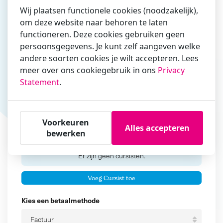
Wij plaatsen functionele cookies (noodzakelijk),
om deze website naar behoren te laten
functioneren. Deze cookies gebruiken geen
Vul hier bij voorkeur het e-mailadres in waarmee je
persoonsgegevens. Je kunt zelf aangeven welke
zakelijk/administratief correspondeert
andere soorten cookies je wilt accepteren. Lees
Is de contactpersoon ook een cursist?
meer over ons cookiegebruik in ons
Privacy
Ja
Statement
.
Nee
Cursisten
Voorkeuren
Alles accepteren
bewerken
Voeg cursisten toe
Voornaam
Er zijn geen
cursisten.
Tussenvoegsel
Voeg Cursist toe
Achternaam
Kies een betaalmethode