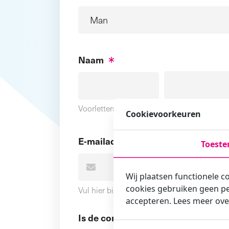
Naam
Voornaam
Voorletters
Cookievoorkeuren
E-mailadres
Toest
Wij plaatsen functionele c
cookies gebruiken geen pe
Vul hier bij voorkeur het e-mailadres in wa
accepteren. Lees meer ove
Is de contactpersoon ook een cursi