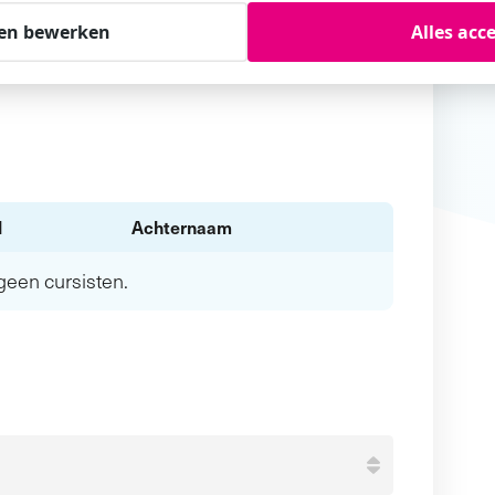
en bewerken
Alles acc
l
Achternaam
n geen
cursisten.