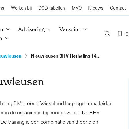
ns
Werken bij
DCD-tabellen
MVO
Nieuws
Contact
en
Advisering
Verzuim
0
n
euwleusen
Nieuwleusen BHV Herhaling 14…
uwleusen
rhaling? Met een afwisselend lesprogramma leiden
er in de organisatie bij noodgevallen. De BHV-
. De training is een combinatie van theorie en