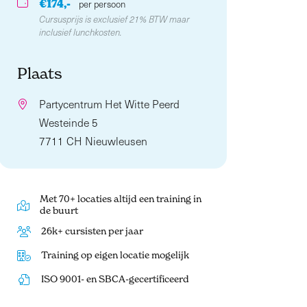
€174,-
per persoon
Cursusprijs is exclusief 21% BTW maar
inclusief lunchkosten.
Plaats
Partycentrum Het Witte Peerd
Westeinde 5
7711 CH Nieuwleusen
Met 70+ locaties altijd een training in
de buurt
26k+ cursisten per jaar
Training op eigen locatie mogelijk
ISO 9001- en SBCA-gecertificeerd