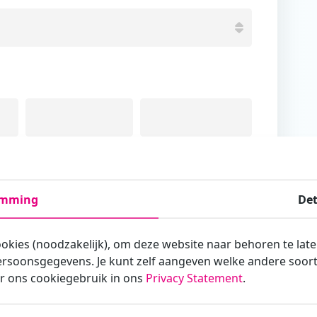
Tussenvoegsel
Achternaam
emming
Det
ookies (noodzakelijk), om deze website naar behoren te lat
rsoonsgegevens. Je kunt zelf aangeven welke andere soorte
armee je zakelijk/administratief correspondeert
r ons cookiegebruik in ons
Privacy Statement
.
st?