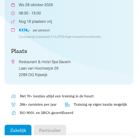
Wo 28 oktober 2026
08:30 - 15:00
Nog 16 plaatsen vrij
€174,-
per persoon
Cursusprijs is exclusief 21% BTW maar inclusief lunchkosten.
Plaats
Restaurant & Hotel Spa Savarin
Laan van Hoornwijck 29
2289 DG Rijswijk
Met 70+ locaties altijd een training in de buurt
26k+ cursisten per jaar
Training op eigen locatie mogelijk
ISO 9001- en SBCA-gecertificeerd
Zakelijk
Particulier