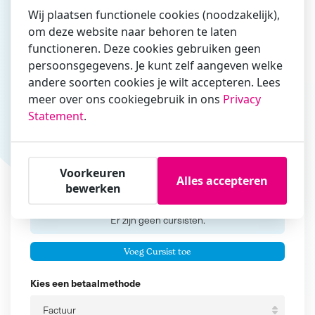
Wij plaatsen functionele cookies (noodzakelijk),
om deze website naar behoren te laten
functioneren. Deze cookies gebruiken geen
Vul hier bij voorkeur het e-mailadres in waarmee je
persoonsgegevens. Je kunt zelf aangeven welke
zakelijk/administratief correspondeert
andere soorten cookies je wilt accepteren. Lees
Is de contactpersoon ook een cursist?
meer over ons cookiegebruik in ons
Privacy
Ja
Statement
.
Nee
Cursisten
Voorkeuren
Alles accepteren
bewerken
Voeg cursisten toe
Voornaam
Er zijn geen
cursisten.
Tussenvoegsel
Voeg Cursist toe
Achternaam
Kies een betaalmethode