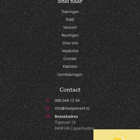
Snel naar
Trainingen
RI&E
Verzuim
Keuringen
Over ons
Vacatures
Contact
Klachten
Certificeringen
Contact
085-044 12 44
info@medprevent.nl
Bezoekadres
Trijehoek 19
8408 HB Lippenhuizen