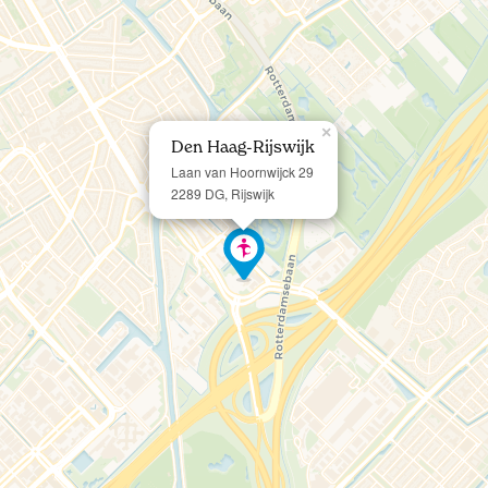
×
Den Haag-Rijswijk
Laan van Hoornwijck 29
2289 DG, Rijswijk