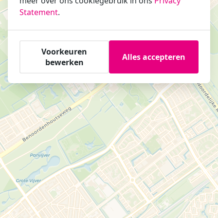
meer over ons cookiegebruik in ons
Privacy
Statement
.
Voorkeuren
Alles accepteren
bewerken