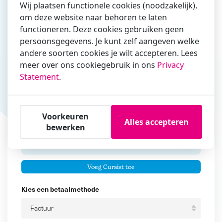
Wij plaatsen functionele cookies (noodzakelijk),
om deze website naar behoren te laten
Vul hier bij voorkeur het e-mailadres in waarmee je
functioneren. Deze cookies gebruiken geen
zakelijk/administratief correspondeert
persoonsgegevens. Je kunt zelf aangeven welke
andere soorten cookies je wilt accepteren. Lees
Is de contactpersoon ook een cursist?
meer over ons cookiegebruik in ons
Privacy
Ja
Statement
.
Nee
Cursisten
Voorkeuren
Alles accepteren
Voeg cursisten toe
bewerken
Voornaam
Er zijn geen
cursisten.
Tussenvoegsel
Voeg Cursist toe
Achternaam
Kies een betaalmethode