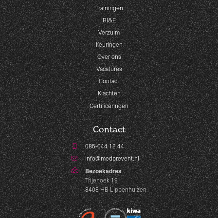
Trainingen
RI&E
Verzuim
Keuringen
Over ons
Vacatures
Contact
Klachten
Certificeringen
Contact
085-044 12 44
info@medprevent.nl
Bezoekadres
Trijehoek 19
8408 HB Lippenhuizen