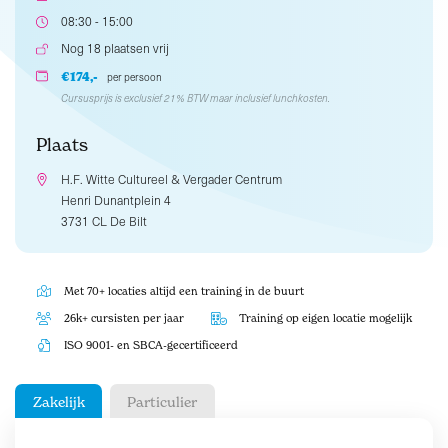
08:30 - 15:00
Nog 18 plaatsen vrij
€174,-
per persoon
Cursusprijs is exclusief 21% BTW maar inclusief lunchkosten.
Plaats
H.F. Witte Cultureel & Vergader Centrum
Henri Dunantplein 4
3731 CL De Bilt
Met 70+ locaties altijd een training in de buurt
26k+ cursisten per jaar
Training op eigen locatie mogelijk
ISO 9001- en SBCA-gecertificeerd
Zakelijk
Particulier