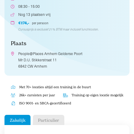
08:30 - 15:00
Nog 13 plaatsen vrij
€174,-
per persoon
Cursusprijs is exclusief 21% BTW maar inclusief lunchkosten.
Plaats
People@Places Arnhem Gelderse Poort
Mr D.U. Stikkerstraat 11
6842 CW Arnhem
Met 70+ locaties altijd een training in de buurt
26k+ cursisten per jaar
Training op eigen locatie mogelijk
ISO 9001- en SBCA-gecertificeerd
Zakelijk
Particulier