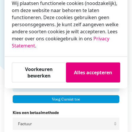
Wij plaatsen functionele cookies (noodzakelijk),
om deze website naar behoren te laten
Vul hier bij voorkeur het e-mailadres in waarmee je
functioneren. Deze cookies gebruiken geen
zakelijk/administratief correspondeert
persoonsgegevens. Je kunt zelf aangeven welke
andere soorten cookies je wilt accepteren. Lees
Is de contactpersoon ook een cursist?
meer over ons cookiegebruik in ons
Privacy
Ja
Statement
.
Nee
Cursisten
Voorkeuren
Alles accepteren
Voeg cursisten toe
bewerken
Voornaam
Er zijn geen
cursisten.
Tussenvoegsel
Voeg Cursist toe
Achternaam
Kies een betaalmethode