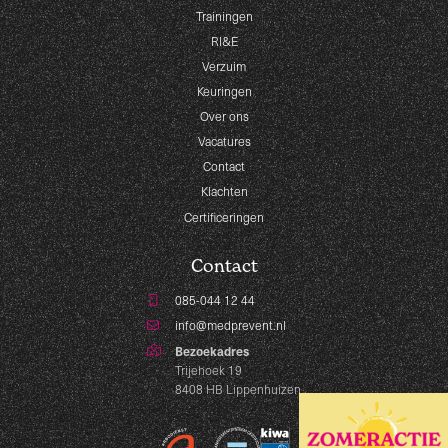
Trainingen
RI&E
Verzuim
Keuringen
Over ons
Vacatures
Contact
Klachten
Certificeringen
Contact
085-044 12 44
info@medprevent.nl
Bezoekadres
Trijehoek 19
8408 HB Lippenhuizen