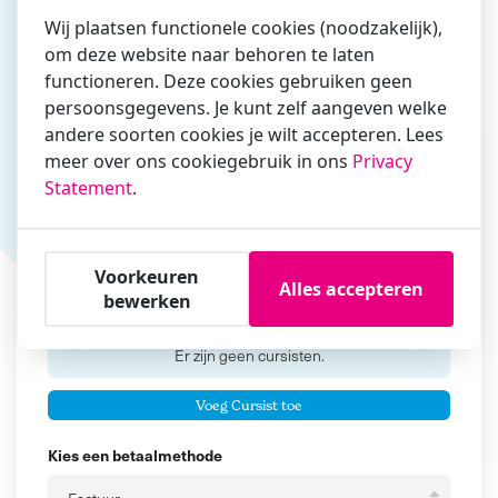
E-mailadres
Wij plaatsen functionele cookies (noodzakelijk),
om deze website naar behoren te laten
functioneren. Deze cookies gebruiken geen
Vul hier bij voorkeur het e-mailadres in waarmee je
persoonsgegevens. Je kunt zelf aangeven welke
zakelijk/administratief correspondeert
andere soorten cookies je wilt accepteren. Lees
Is de contactpersoon ook een cursist?
meer over ons cookiegebruik in ons
Privacy
Statement
.
Ja
Nee
Cursisten
Voorkeuren
Alles accepteren
bewerken
Voeg cursisten toe
Voornaam
Er zijn geen
cursisten.
Tussenvoegsel
Voeg Cursist toe
Achternaam
Kies een betaalmethode