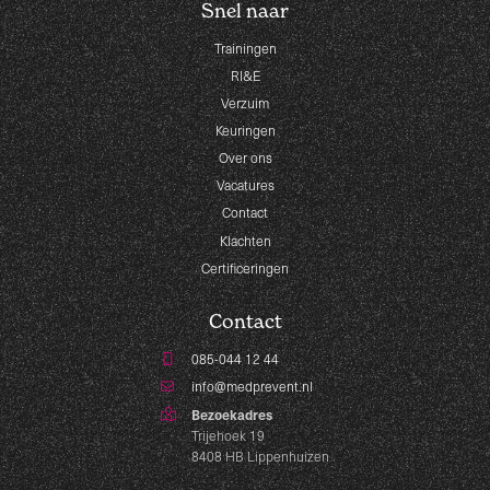
Snel naar
Trainingen
RI&E
Verzuim
Keuringen
Over ons
Vacatures
Contact
Klachten
Certificeringen
Contact
085-044 12 44
info@medprevent.nl
Bezoekadres
Trijehoek 19
8408 HB Lippenhuizen