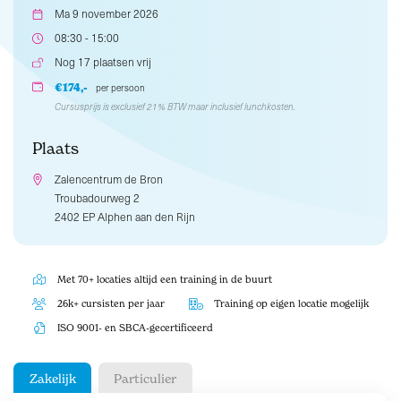
Ma 9 november 2026
08:30 - 15:00
Nog 17 plaatsen vrij
€174,-
per persoon
Cursusprijs is exclusief 21% BTW maar inclusief lunchkosten.
Plaats
Zalencentrum de Bron
Troubadourweg 2
2402 EP Alphen aan den Rijn
Met 70+ locaties altijd een training in de buurt
26k+ cursisten per jaar
Training op eigen locatie mogelijk
ISO 9001- en SBCA-gecertificeerd
Zakelijk
Particulier