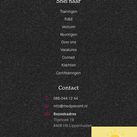
Snel naar
Trainingen
RI&E
Verzuim
Keuringen
Over ons
Vacatures
Contact
Klachten
Certificeringen
Contact
085-044 12 44
info@medprevent.nl
Bezoekadres
Trijehoek 19
8408 HB Lippenhuizen