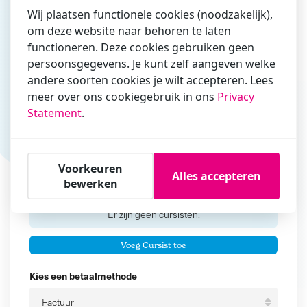
Wij plaatsen functionele cookies (noodzakelijk),
om deze website naar behoren te laten
functioneren. Deze cookies gebruiken geen
Vul hier bij voorkeur het e-mailadres in waarmee je
persoonsgegevens. Je kunt zelf aangeven welke
zakelijk/administratief correspondeert
andere soorten cookies je wilt accepteren. Lees
Is de contactpersoon ook een cursist?
meer over ons cookiegebruik in ons
Privacy
Ja
Statement
.
Nee
Cursisten
Voorkeuren
Alles accepteren
bewerken
Voeg cursisten toe
Voornaam
Er zijn geen
cursisten.
Tussenvoegsel
Voeg Cursist toe
Achternaam
Kies een betaalmethode