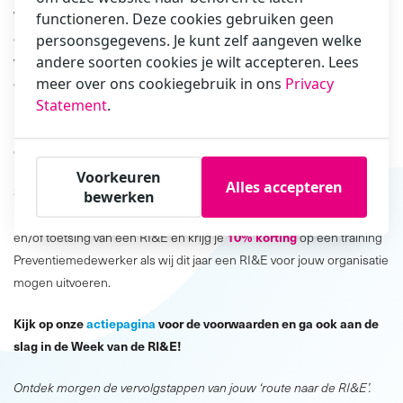
Wanneer wij je mogen helpen bij het opstellen van een RI&E, zorgt
functioneren. Deze cookies gebruiken geen
onze veiligheidskundige ervoor dat alle gezondheids- en
persoonsgegevens. Je kunt zelf aangeven welke
andere soorten cookies je wilt accepteren. Lees
veiligheidsrisico’s binnen je organisatie zorgvuldig in kaart worden
meer over ons cookiegebruik in ons
Privacy
gebracht. Wij zijn gespecialiseerd in het signaleren van risico’s en
Statement
.
kunnen adviseren over het plan van aanpak: welke risico’s hebben
prioriteit en pak je als eerste aan? Wie stellen we hier binnen de
organisatie verantwoordelijk voor?
Voorkeuren
Alles accepteren
Week van de RI&E
Speciaal voor de
hebben wij nu een
bewerken
10% korting
kortingsactie. Zo ontvang je t/m 31 juli
op de uitvoer
10% korting
en/of toetsing van een RI&E en krijg je
op een training
Preventiemedewerker als wij dit jaar een RI&E voor jouw organisatie
mogen uitvoeren.
Kijk op onze
actiepagina
voor de voorwaarden en ga ook aan de
slag in de Week van de RI&E!
Ontdek morgen de vervolgstappen van jouw ‘route naar de RI&E’.