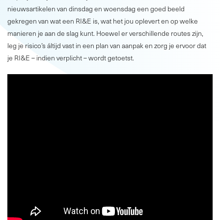
nieuwsartikelen van dinsdag en woensdag een goed beeld
gekregen van wat een RI&E is, wat het jou oplevert en op welke
manieren je aan de slag kunt. Hoewel er verschillende routes zijn,
leg je risico’s áltijd vast in een plan van aanpak en zorg je ervoor dat
je RI&E – indien verplicht – wordt getoetst.