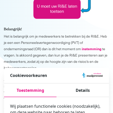
Belangrijk!
Het is belangrijk om je medewerkers te betrekken bij de RI&E. Heb
je een een Personeelsvertegenwoordiging (PVT) of
instemming
ondernemingsraad (OR) dan is dit het moment om
te
vragen. Is akkoord gegeven, dan kun je de RI&E presenteren aan je
medewerkers, zodat zij op de hoogte zijn van de risico’s en de
beheersmaatregelen.
Cookievoorkeuren
Je kunt de RI&E bijvoorbeeld presenteren tijdens een werkoverleg;
zo kun je per afdeling aangeven hoe jullie samen gaan werken aan
Toestemming
Details
verbetering van de arbeidsomstandigheden. Zo werk je samen
veilig
&
gezond
!
Wij plaatsen functionele cookies (noodzakelijk),
Kunnen wij je helpen?
om deze website naar behoren te laten