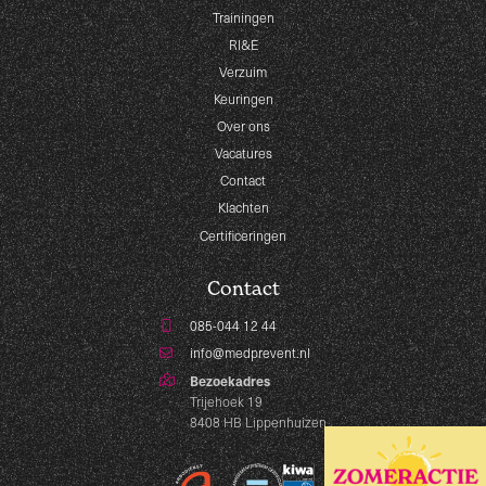
Trainingen
RI&E
Verzuim
Keuringen
Over ons
Vacatures
Contact
Klachten
Certificeringen
Contact
085-044 12 44
info@medprevent.nl
Bezoekadres
Trijehoek 19
8408 HB Lippenhuizen