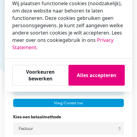
Wij plaatsen functionele cookies (noodzakelijk),
om deze website naar behoren te laten
Vul hier bij voorkeur het e-mailadres in waarmee je
functioneren. Deze cookies gebruiken geen
zakelijk/administratief correspondeert
persoonsgegevens. Je kunt zelf aangeven welke
andere soorten cookies je wilt accepteren. Lees
Is de contactpersoon ook een cursist?
meer over ons cookiegebruik in ons
Privacy
Ja
Statement
.
Nee
Cursisten
Voorkeuren
Alles accepteren
Voeg cursisten toe
bewerken
Voornaam
Er zijn geen
cursisten.
Tussenvoegsel
Voeg Cursist toe
Achternaam
Kies een betaalmethode