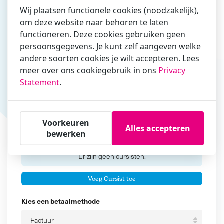
Wij plaatsen functionele cookies (noodzakelijk),
om deze website naar behoren te laten
functioneren. Deze cookies gebruiken geen
Vul hier bij voorkeur het e-mailadres in waarmee je
persoonsgegevens. Je kunt zelf aangeven welke
zakelijk/administratief correspondeert
andere soorten cookies je wilt accepteren. Lees
Is de contactpersoon ook een cursist?
meer over ons cookiegebruik in ons
Privacy
Ja
Statement
.
Nee
Cursisten
Voorkeuren
Alles accepteren
bewerken
Voeg cursisten toe
Voornaam
Er zijn geen
cursisten.
Tussenvoegsel
Voeg Cursist toe
Achternaam
Kies een betaalmethode