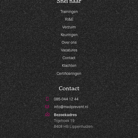
Snel naar
Trainingen
RI&E
Verzuim
Keuringen
Over ons
Vacatures
Contact
Klachten
Certificeringen
Contact
085-044 12 44
info@medprevent.nl
Bezoekadres
Trijehoek 19
8408 HB Lippenhuizen