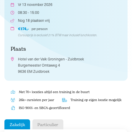
Vr 13 november 2026
08:30 - 15:00
Nog 18 plaatsen vrij
€174,-
per persoon
Cursusprijs is exclusief 21% BTW maar inclusief lunchkosten.
Plaats
Hotel van der Valk Groningen - Zuidbroek
Burgemeester Omtaweg 4
9636 EM Zuidbroek
Met 70+ locaties altijd een training in de buurt
26k+ cursisten per jaar
Training op eigen locatie mogelijk
ISO 9001- en SBCA-gecertificeerd
Zakelijk
Particulier