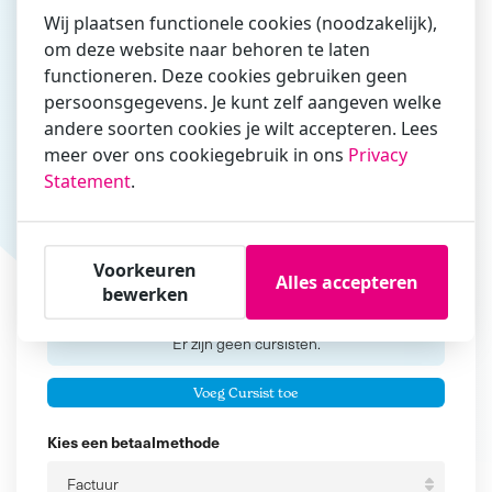
Wij plaatsen functionele cookies (noodzakelijk),
om deze website naar behoren te laten
functioneren. Deze cookies gebruiken geen
Vul hier bij voorkeur het e-mailadres in waarmee je
persoonsgegevens. Je kunt zelf aangeven welke
zakelijk/administratief correspondeert
andere soorten cookies je wilt accepteren. Lees
Is de contactpersoon ook een cursist?
meer over ons cookiegebruik in ons
Privacy
Ja
Statement
.
Nee
Cursisten
Voorkeuren
Alles accepteren
bewerken
Voeg cursisten toe
Voornaam
Er zijn geen
cursisten.
Tussenvoegsel
Voeg Cursist toe
Achternaam
Kies een betaalmethode