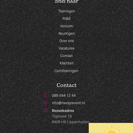
Snel naar
Trainingen
RI&E
Verzuim
Keuringen
Over ons
Vacatures
Contact
Klachten
Certificeringen
Contact
085-044 12 44
info@medprevent.nl
Bezoekadres
Trijehoek 19
8408 HB Lippenhuizen