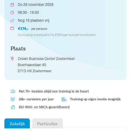
Do 26 november 2026
08:30 - 15:00
Nog 16 plaatsen vrij
€174,-
per persoon
Cursusprijs is exclusief 21% BTW maar inclusief lunchkosten.
Plaats
Crown Business Center Zoetermeer
Boerhaavelaan 40
2713 HX Zoetermeer
Met 70+ locaties altijd een training in de buurt
26k+ cursisten per jaar
Training op eigen locatie mogelijk
ISO 9001- en SBCA-gecertificeerd
Zakelijk
Particulier