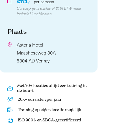
€174,-
per persoon
Cursusprijs is exclusief 21% BTW maar
inclusief lunchkosten.
Plaats
Asteria Hotel
Maasheseweg 80A
5804 AD Venray
Met 70+ locaties altijd een training in
de buurt
26k+ cursisten per jaar
Training op eigen locatie mogelijk
ISO 9001- en SBCA-gecertificeerd