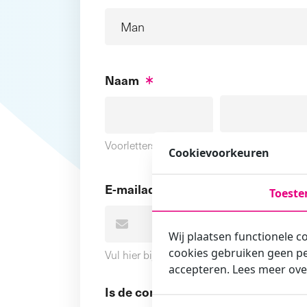
Naam
Voornaam
Voorletters
Cookievoorkeuren
E-mailadres
Toest
Wij plaatsen functionele c
cookies gebruiken geen pe
Vul hier bij voorkeur het e-mailadres in wa
accepteren. Lees meer ove
Is de contactpersoon ook een cursi