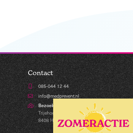
Contact
085-044 12 44
info@medprevent.nl
Bezoekadres
Trijehoek 19
8408 HB Lippenhuizen