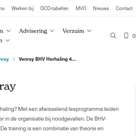
ns
Werken bij
DCD-tabellen
MVO
Nieuws
Contact
en
Advisering
Verzuim
0
n
nray
Venray BHV Herhaling 4…
ray
rhaling? Met een afwisselend lesprogramma leiden
er in de organisatie bij noodgevallen. De BHV-
. De training is een combinatie van theorie en