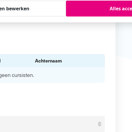
en bewerken
Alles acc
l
Achternaam
n geen
cursisten.