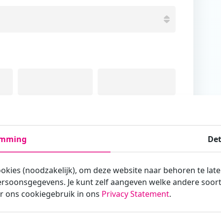
Tussenvoegsel
Achternaam
emming
Det
ookies (noodzakelijk), om deze website naar behoren te lat
rsoonsgegevens. Je kunt zelf aangeven welke andere soorte
armee je zakelijk/administratief correspondeert
r ons cookiegebruik in ons
Privacy Statement
.
st?