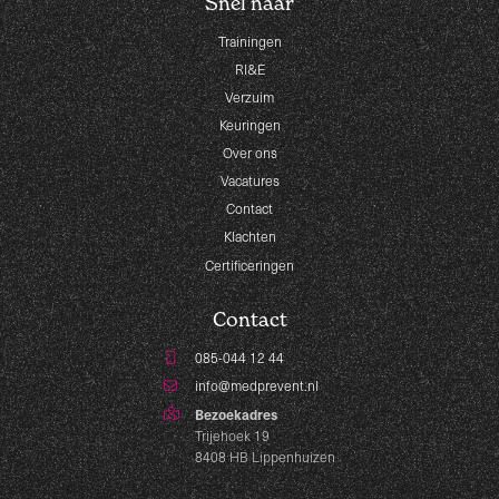
Snel naar
Trainingen
RI&E
Verzuim
Keuringen
Over ons
Vacatures
Contact
Klachten
Certificeringen
Contact
085-044 12 44
info@medprevent.nl
Bezoekadres
Trijehoek 19
8408 HB Lippenhuizen