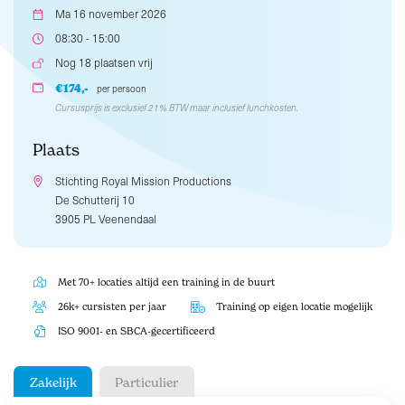
Ma 16 november 2026
08:30 - 15:00
Nog 18 plaatsen vrij
€174,-
per persoon
Cursusprijs is exclusief 21% BTW maar inclusief lunchkosten.
Plaats
Stichting Royal Mission Productions
De Schutterij 10
3905 PL Veenendaal
Met 70+ locaties altijd een training in de buurt
26k+ cursisten per jaar
Training op eigen locatie mogelijk
ISO 9001- en SBCA-gecertificeerd
Zakelijk
Particulier