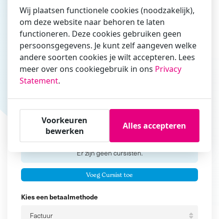
Wij plaatsen functionele cookies (noodzakelijk),
om deze website naar behoren te laten
functioneren. Deze cookies gebruiken geen
Vul hier bij voorkeur het e-mailadres in waarmee je
persoonsgegevens. Je kunt zelf aangeven welke
zakelijk/administratief correspondeert
andere soorten cookies je wilt accepteren. Lees
Is de contactpersoon ook een cursist?
meer over ons cookiegebruik in ons
Privacy
Ja
Statement
.
Nee
Cursisten
Voorkeuren
Alles accepteren
bewerken
Voeg cursisten toe
Voornaam
Er zijn geen
cursisten.
Tussenvoegsel
Voeg Cursist toe
Achternaam
Kies een betaalmethode