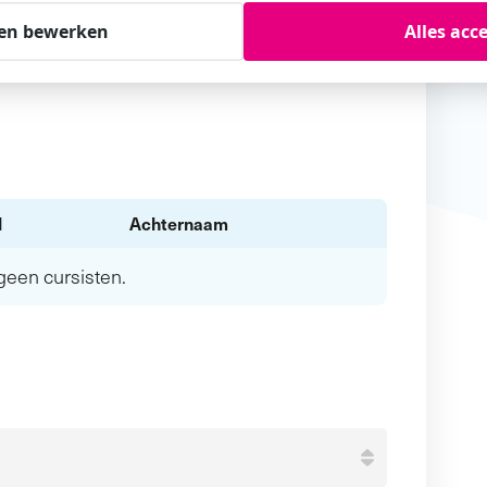
en bewerken
Alles acc
l
Achternaam
n geen
cursisten.