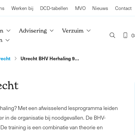
ns
Werken bij
DCD-tabellen
MVO
Nieuws
Contact
en
Advisering
Verzuim
0
n
recht
Utrecht BHV Herhaling 9…
echt
rhaling? Met een afwisselend lesprogramma leiden
er in de organisatie bij noodgevallen. De BHV-
. De training is een combinatie van theorie en