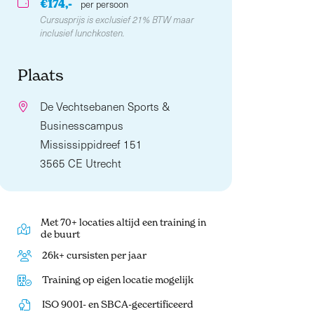
€174,-
per persoon
Cursusprijs is exclusief 21% BTW maar
inclusief lunchkosten.
Plaats
De Vechtsebanen Sports &
Businesscampus
Mississippidreef 151
3565 CE Utrecht
Met 70+ locaties altijd een training in
de buurt
26k+ cursisten per jaar
Training op eigen locatie mogelijk
ISO 9001- en SBCA-gecertificeerd