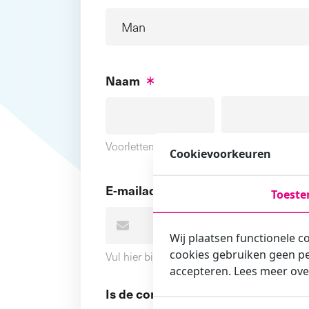
Naam
Voornaam
Voorletters
Cookievoorkeuren
E-mailadres
Toest
Wij plaatsen functionele c
cookies gebruiken geen pe
Vul hier bij voorkeur het e-mailadres in wa
accepteren. Lees meer ove
Is de contactpersoon ook een cursi