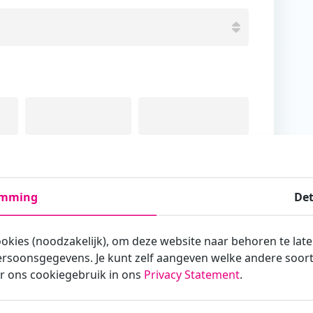
Tussenvoegsel
Achternaam
emming
Det
ookies (noodzakelijk), om deze website naar behoren te lat
rsoonsgegevens. Je kunt zelf aangeven welke andere soorte
armee je zakelijk/administratief correspondeert
r ons cookiegebruik in ons
Privacy Statement
.
st?