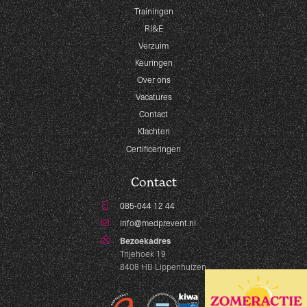
Trainingen
RI&E
Verzuim
Keuringen
Over ons
Vacatures
Contact
Klachten
Certificeringen
Contact
085-044 12 44
info@medprevent.nl
Bezoekadres
Trijehoek 19
8408 HB Lippenhuizen