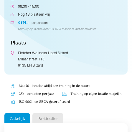
08:30 - 15:00
Nog 13 plaatsen vrij
€174,-
per persoon
Cursusprijs is exclusief 21% BTW maar inclusief lunchkosten.
Plaats
Fletcher Wellness-Hotel Sittard
Milaanstraat 115
6135 LH Sittard
Met 70+ locaties altijd een training in de buurt
26k+ cursisten per jaar
Training op eigen locatie mogelijk
ISO 9001- en SBCA-gecertificeerd
Zakelijk
Particulier