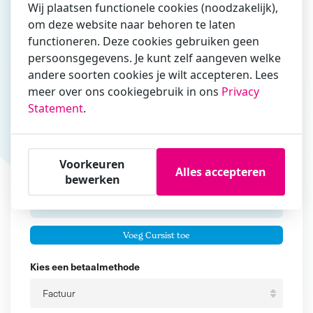
Wij plaatsen functionele cookies (noodzakelijk),
om deze website naar behoren te laten
Vul hier bij voorkeur het e-mailadres in waarmee je
functioneren. Deze cookies gebruiken geen
zakelijk/administratief correspondeert
persoonsgegevens. Je kunt zelf aangeven welke
andere soorten cookies je wilt accepteren. Lees
Is de contactpersoon ook een cursist?
meer over ons cookiegebruik in ons
Privacy
Ja
Statement
.
Nee
Cursisten
Voorkeuren
Alles accepteren
Voeg cursisten toe
bewerken
Voornaam
Er zijn geen
cursisten.
Tussenvoegsel
Voeg Cursist toe
Achternaam
Kies een betaalmethode