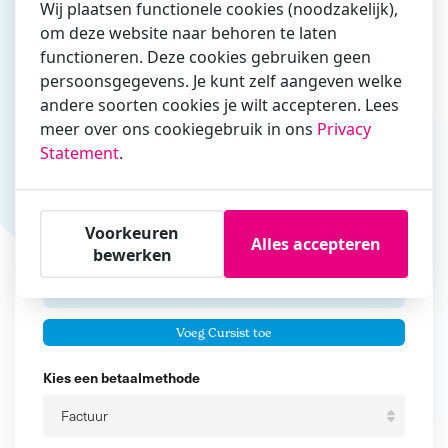
Wij plaatsen functionele cookies (noodzakelijk),
om deze website naar behoren te laten
Vul hier bij voorkeur het e-mailadres in waarmee je
functioneren. Deze cookies gebruiken geen
zakelijk/administratief correspondeert
persoonsgegevens. Je kunt zelf aangeven welke
andere soorten cookies je wilt accepteren. Lees
Is de contactpersoon ook een cursist?
meer over ons cookiegebruik in ons
Privacy
Ja
Statement
.
Nee
Cursisten
Voorkeuren
Alles accepteren
Voeg cursisten toe
bewerken
Voornaam
Er zijn geen
cursisten.
Tussenvoegsel
Voeg Cursist toe
Achternaam
Kies een betaalmethode