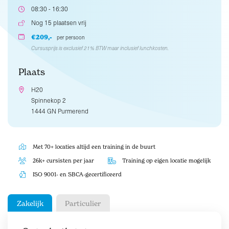
08:30 - 16:30
Nog 15 plaatsen vrij
€209,-
per persoon
Cursusprijs is exclusief 21% BTW maar inclusief lunchkosten.
Plaats
H20
Spinnekop 2
1444 GN Purmerend
Met 70+ locaties altijd een training in de buurt
26k+ cursisten per jaar
Training op eigen locatie mogelijk
ISO 9001- en SBCA-gecertificeerd
Zakelijk
Particulier