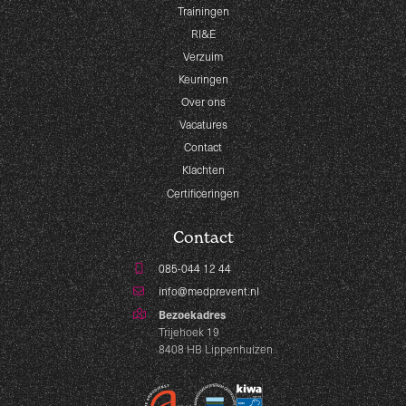
Trainingen
RI&E
Verzuim
Keuringen
Over ons
Vacatures
Contact
Klachten
Certificeringen
Contact
085-044 12 44
info@medprevent.nl
Bezoekadres
Trijehoek 19
8408 HB Lippenhuizen