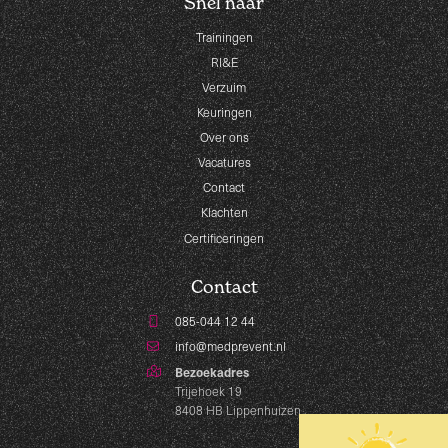
Snel naar
Trainingen
RI&E
Verzuim
Keuringen
Over ons
Vacatures
Contact
Klachten
Certificeringen
Contact
085-044 12 44
info@medprevent.nl
Bezoekadres
Trijehoek 19
8408 HB Lippenhuizen