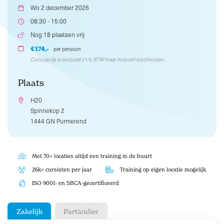
Wo 2 december 2026
08:30 - 15:00
Nog 18 plaatsen vrij
€174,-
per persoon
Cursusprijs is exclusief 21% BTW maar inclusief lunchkosten.
Plaats
H20
Spinnekop 2
1444 GN Purmerend
Met 70+ locaties altijd een training in de buurt
26k+ cursisten per jaar
Training op eigen locatie mogelijk
ISO 9001- en SBCA-gecertificeerd
Zakelijk
Particulier