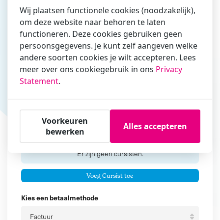
Wij plaatsen functionele cookies (noodzakelijk),
om deze website naar behoren te laten
functioneren. Deze cookies gebruiken geen
Vul hier bij voorkeur het e-mailadres in waarmee je
persoonsgegevens. Je kunt zelf aangeven welke
zakelijk/administratief correspondeert
andere soorten cookies je wilt accepteren. Lees
Is de contactpersoon ook een cursist?
meer over ons cookiegebruik in ons
Privacy
Ja
Statement
.
Nee
Cursisten
Voorkeuren
Alles accepteren
bewerken
Voeg cursisten toe
Voornaam
Er zijn geen
cursisten.
Tussenvoegsel
Voeg Cursist toe
Achternaam
Kies een betaalmethode