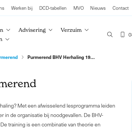
ns
Werken bij
DCD-tabellen
MVO
Nieuws
Contact
en
Advisering
Verzuim
0
n
rmerend
Purmerend BHV Herhaling 19…
rmerend
rhaling? Met een afwisselend lesprogramma leiden
er in de organisatie bij noodgevallen. De BHV-
. De training is een combinatie van theorie en