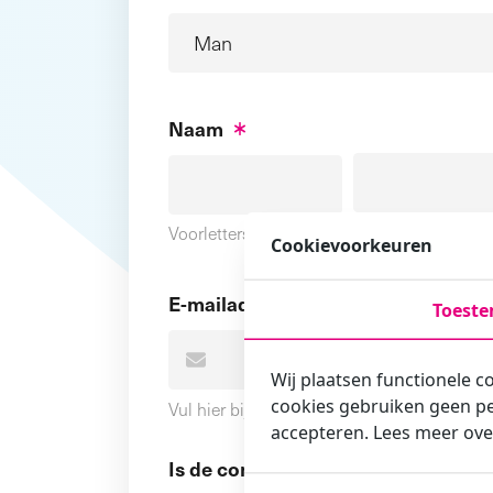
Naam
Voornaam
Voorletters
Cookievoorkeuren
E-mailadres
Toest
Wij plaatsen functionele c
cookies gebruiken geen pe
Vul hier bij voorkeur het e-mailadres in wa
accepteren. Lees meer ove
Is de contactpersoon ook een cursi