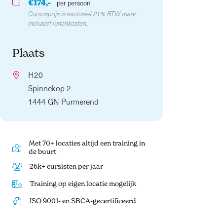
€174,-
per persoon
Cursusprijs is exclusief 21% BTW maar
inclusief lunchkosten.
Plaats
H20
Spinnekop 2
1444 GN Purmerend
Met 70+ locaties altijd een training in
de buurt
26k+ cursisten per jaar
Training op eigen locatie mogelijk
ISO 9001- en SBCA-gecertificeerd