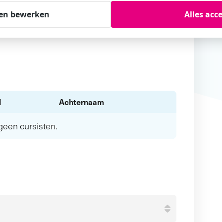
en bewerken
Alles acc
l
Achternaam
n geen
cursisten.