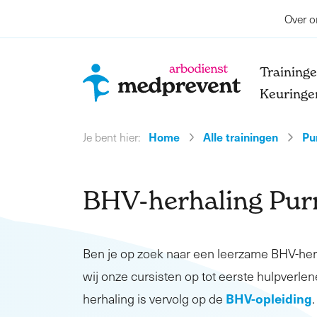
Over o
Training
Keuringe
Home
Alle trainingen
Pu
Je bent hier:
BHV-herhaling Pu
Ben je op zoek naar een leerzame BHV-he
wij onze cursisten op tot eerste hulpverlen
BHV-opleiding
herhaling is vervolg op de