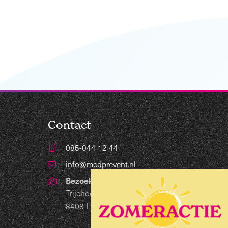
Contact
085-044 12 44
info@medprevent.nl
Bezoekadres
Trijehoek 19
8408 HB Lippenhuizen