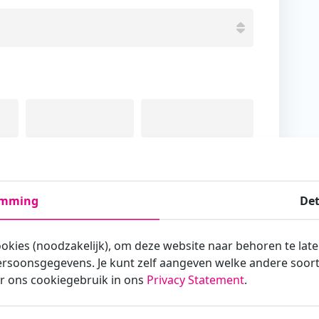
Tussenvoegsel
Achternaam
emming
Det
ookies (noodzakelijk), om deze website naar behoren te lat
rsoonsgegevens. Je kunt zelf aangeven welke andere soorte
armee je zakelijk/administratief correspondeert
r ons cookiegebruik in ons
Privacy Statement
.
st?