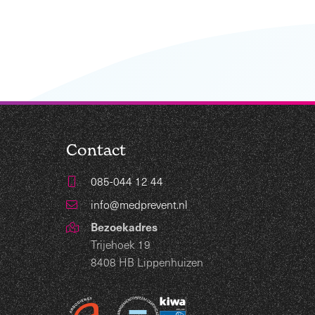
Contact
085-044 12 44
info@medprevent.nl
Bezoekadres
Trijehoek 19
8408 HB Lippenhuizen