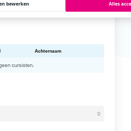
en bewerken
Alles acc
l
Achternaam
n geen
cursisten.