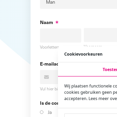
Naam
Voornaam
Voorletters
Cookievoorkeuren
E-mailadres
Toest
Wij plaatsen functionele c
Vul hier bij voorkeur het e-mailadres in wa
cookies gebruiken geen pe
accepteren. Lees meer ove
Is de contactpersoon ook een cursi
Ja