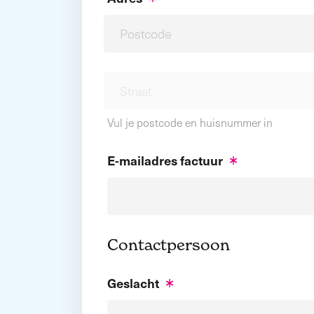
Vul je postcode en huisnummer in
E-mailadres factuur
Contactpersoon
Geslacht