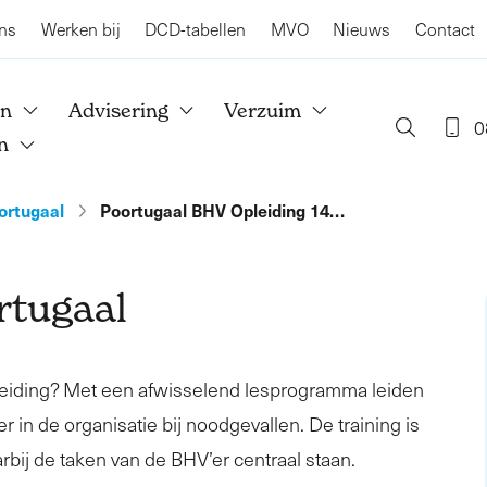
ns
Werken bij
DCD-tabellen
MVO
Nieuws
Contact
en
Advisering
Verzuim
0
n
ortugaal
Poortugaal BHV Opleiding 14…
rtugaal
leiding? Met een afwisselend lesprogramma leiden
r in de organisatie bij noodgevallen. De training is
rbij de taken van de BHV’er centraal staan.