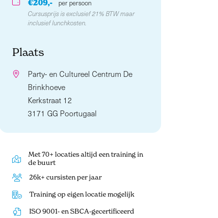
€209,-
per persoon
Cursusprijs is exclusief 21% BTW maar
inclusief lunchkosten.
Plaats
Party- en Cultureel Centrum De
Brinkhoeve
Kerkstraat 12
3171 GG Poortugaal
Met 70+ locaties altijd een training in
de buurt
26k+ cursisten per jaar
Training op eigen locatie mogelijk
ISO 9001- en SBCA-gecertificeerd