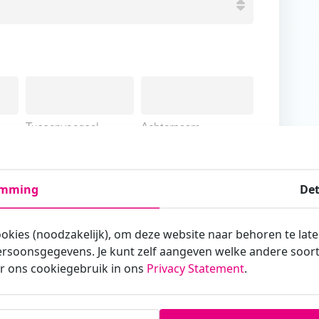
Tussenvoegsel
Achternaam
emming
Det
ookies (noodzakelijk), om deze website naar behoren te lat
armee je zakelijk/administratief correspondeert
rsoonsgegevens. Je kunt zelf aangeven welke andere soorte
r ons cookiegebruik in ons
Privacy Statement
.
st?