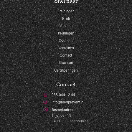
Snel naar
Trainingen
RI&E
Verzuim
Keuringen
Over ons
Vacatures
Contact
Klachten
Certificeringen
Contact
085-044 12 44
info@medprevent.nl
Bezoekadres
Trijehoek 19
8408 HB Lippenhuizen