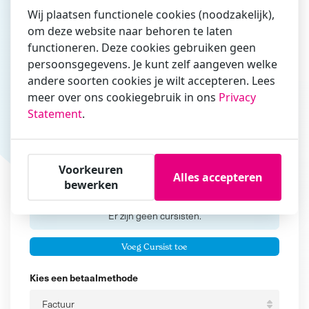
Wij plaatsen functionele cookies (noodzakelijk),
om deze website naar behoren te laten
functioneren. Deze cookies gebruiken geen
Vul hier bij voorkeur het e-mailadres in waarmee je
persoonsgegevens. Je kunt zelf aangeven welke
zakelijk/administratief correspondeert
andere soorten cookies je wilt accepteren. Lees
Is de contactpersoon ook een cursist?
meer over ons cookiegebruik in ons
Privacy
Ja
Statement
.
Nee
Cursisten
Voorkeuren
Alles accepteren
bewerken
Voeg cursisten toe
Voornaam
Er zijn geen
cursisten.
Tussenvoegsel
Voeg Cursist toe
Achternaam
Kies een betaalmethode