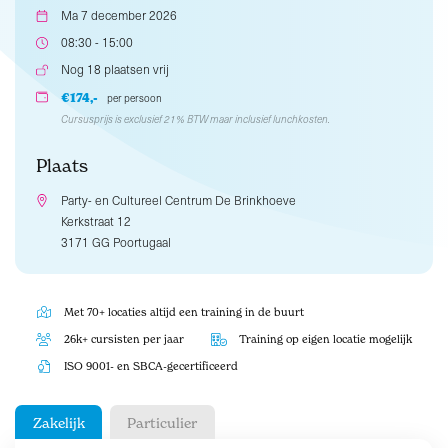
Ma 7 december 2026
08:30 - 15:00
Nog 18 plaatsen vrij
€174,-
per persoon
Cursusprijs is exclusief 21% BTW maar inclusief lunchkosten.
Plaats
Party- en Cultureel Centrum De Brinkhoeve
Kerkstraat 12
3171 GG Poortugaal
Met 70+ locaties altijd een training in de buurt
26k+ cursisten per jaar
Training op eigen locatie mogelijk
ISO 9001- en SBCA-gecertificeerd
Zakelijk
Particulier