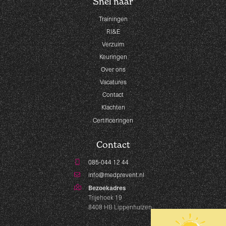
Snel naar
Trainingen
RI&E
Verzuim
Keuringen
Over ons
Vacatures
Contact
Klachten
Certificeringen
Contact
085-044 12 44
info@medprevent.nl
Bezoekadres
Trijehoek 19
8408 HB Lippenhuizen