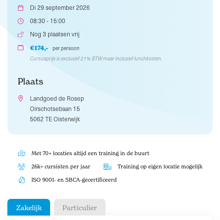
Di 29 september 2026
08:30 - 15:00
Nog 3 plaatsen vrij
€174,-
per persoon
Cursusprijs is exclusief 21% BTW maar inclusief lunchkosten.
Plaats
Landgoed de Rosep
Oirschotsebaan 15
5062 TE Oisterwijk
Met 70+ locaties altijd een training in de buurt
26k+ cursisten per jaar
Training op eigen locatie mogelijk
ISO 9001- en SBCA-gecertificeerd
Zakelijk
Particulier