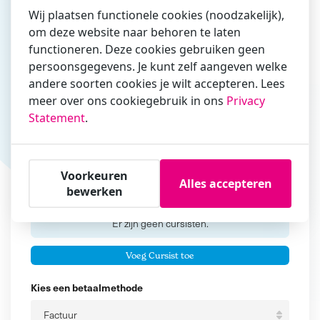
Wij plaatsen functionele cookies (noodzakelijk),
om deze website naar behoren te laten
functioneren. Deze cookies gebruiken geen
Vul hier bij voorkeur het e-mailadres in waarmee je
persoonsgegevens. Je kunt zelf aangeven welke
zakelijk/administratief correspondeert
andere soorten cookies je wilt accepteren. Lees
Is de contactpersoon ook een cursist?
meer over ons cookiegebruik in ons
Privacy
Ja
Statement
.
Nee
Cursisten
Voorkeuren
Alles accepteren
bewerken
Voeg cursisten toe
Voornaam
Er zijn geen
cursisten.
Tussenvoegsel
Voeg Cursist toe
Achternaam
Kies een betaalmethode