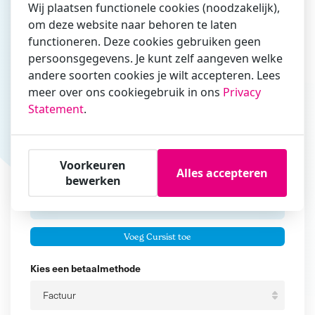
Wij plaatsen functionele cookies (noodzakelijk),
om deze website naar behoren te laten
Vul hier bij voorkeur het e-mailadres in waarmee je
functioneren. Deze cookies gebruiken geen
zakelijk/administratief correspondeert
persoonsgegevens. Je kunt zelf aangeven welke
andere soorten cookies je wilt accepteren. Lees
Is de contactpersoon ook een cursist?
meer over ons cookiegebruik in ons
Privacy
Ja
Statement
.
Nee
Cursisten
Voorkeuren
Alles accepteren
Voeg cursisten toe
bewerken
Voornaam
Er zijn geen
cursisten.
Tussenvoegsel
Voeg Cursist toe
Achternaam
Kies een betaalmethode