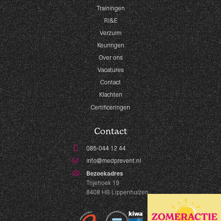
Trainingen
RI&E
Verzuim
Keuringen
Over ons
Vacatures
Contact
Klachten
Certificeringen
Contact
085-044 12 44
info@medprevent.nl
Bezoekadres
Trijehoek 19
8408 HB Lippenhuizen