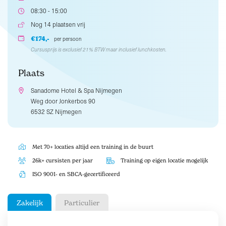
08:30 - 15:00
Nog 14 plaatsen vrij
€174,-
per persoon
Cursusprijs is exclusief 21% BTW maar inclusief lunchkosten.
Plaats
Sanadome Hotel & Spa Nijmegen
Weg door Jonkerbos 90
6532 SZ Nijmegen
Met 70+ locaties altijd een training in de buurt
26k+ cursisten per jaar
Training op eigen locatie mogelijk
ISO 9001- en SBCA-gecertificeerd
Zakelijk
Particulier