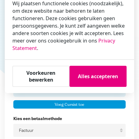
Wij plaatsen functionele cookies (noodzakelijk),
om deze website naar behoren te laten
Vul hier bij voorkeur het e-mailadres in waarmee je
functioneren. Deze cookies gebruiken geen
zakelijk/administratief correspondeert
persoonsgegevens. Je kunt zelf aangeven welke
andere soorten cookies je wilt accepteren. Lees
Is de contactpersoon ook een cursist?
meer over ons cookiegebruik in ons
Privacy
Ja
Statement
.
Nee
Cursisten
Voorkeuren
Alles accepteren
Voeg cursisten toe
bewerken
Voornaam
Er zijn geen
cursisten.
Tussenvoegsel
Voeg Cursist toe
Achternaam
Kies een betaalmethode