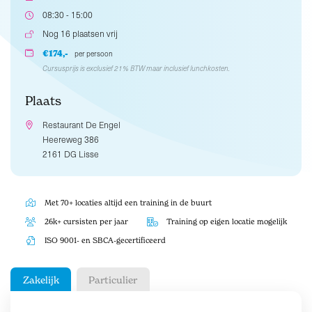
08:30 - 15:00
Nog 16 plaatsen vrij
€174,-
per persoon
Cursusprijs is exclusief 21% BTW maar inclusief lunchkosten.
Plaats
Restaurant De Engel
Heereweg 386
2161 DG Lisse
Met 70+ locaties altijd een training in de buurt
26k+ cursisten per jaar
Training op eigen locatie mogelijk
ISO 9001- en SBCA-gecertificeerd
Zakelijk
Particulier