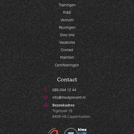
Trainingen
RI&E
Verzuim
Keuringen
Over ons
Vacatures
Contact
Klachten
Certificeringen
Contact
085-044 12 44
info@medprevent.nl
Bezoekadres
Trijehoek 19
8408 HB Lippenhuizen