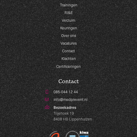
Trainingen
RI&E
Verzuim
Keuringen
Over ons
Vacatures
Contact
Klachten
Certificeringen
Contact
085-044 12 44
info@medprevent.nl
Bezoekadres
Trijehoek 19
8408 HB Lippenhuizen