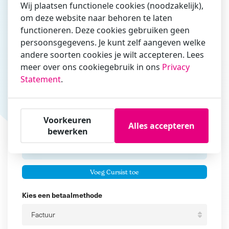
Wij plaatsen functionele cookies (noodzakelijk),
om deze website naar behoren te laten
Vul hier bij voorkeur het e-mailadres in waarmee je
functioneren. Deze cookies gebruiken geen
zakelijk/administratief correspondeert
persoonsgegevens. Je kunt zelf aangeven welke
andere soorten cookies je wilt accepteren. Lees
Is de contactpersoon ook een cursist?
meer over ons cookiegebruik in ons
Privacy
Ja
Statement
.
Nee
Cursisten
Voorkeuren
Alles accepteren
Voeg cursisten toe
bewerken
Voornaam
Er zijn geen
cursisten.
Tussenvoegsel
Voeg Cursist toe
Achternaam
Kies een betaalmethode