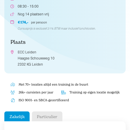
08:30 - 15:00
Nog 14 plaatsen vrij
€174,-
per persoon
Cursusprijs is exclusief 21% BTW maar inclusief lunchkosten.
Plaats
ECC Leiden
Haagse Schouwweg 10
2332 KG Leiden
Met 70+ locaties altijd een training in de buurt
26k+ cursisten per jaar
Training op eigen locatie mogelijk
ISO 9001- en SBCA-gecertificeerd
Zakelijk
Particulier