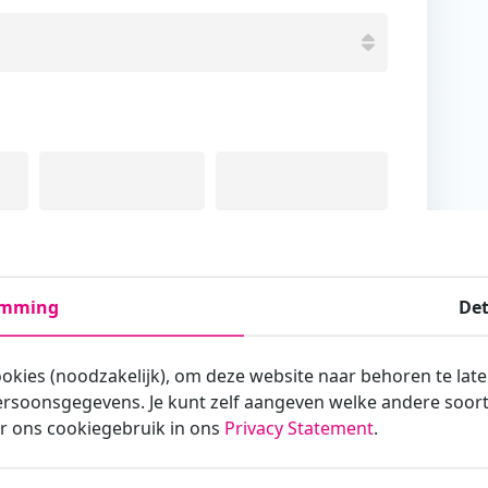
Tussenvoegsel
Achternaam
emming
Det
ookies (noodzakelijk), om deze website naar behoren te lat
rsoonsgegevens. Je kunt zelf aangeven welke andere soorte
armee je zakelijk/administratief correspondeert
r ons cookiegebruik in ons
Privacy Statement
.
st?