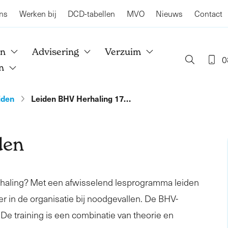
ns
Werken bij
DCD-tabellen
MVO
Nieuws
Contact
en
Advisering
Verzuim
0
n
iden
Leiden BHV Herhaling 17…
den
rhaling? Met een afwisselend lesprogramma leiden
er in de organisatie bij noodgevallen. De BHV-
. De training is een combinatie van theorie en