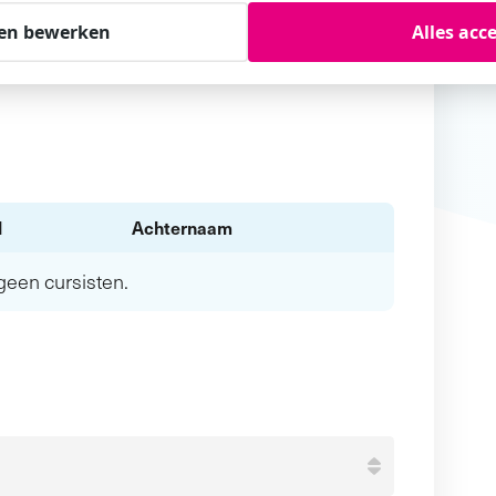
en bewerken
Alles acc
l
Achternaam
n geen
cursisten.