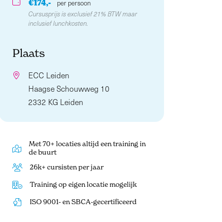
€174,-
per persoon
Cursusprijs is exclusief 21% BTW maar
inclusief lunchkosten.
Plaats
ECC Leiden
Haagse Schouwweg 10
2332 KG Leiden
Met 70+ locaties altijd een training in
de buurt
26k+ cursisten per jaar
Training op eigen locatie mogelijk
ISO 9001- en SBCA-gecertificeerd