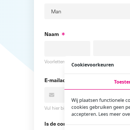
Naam
Voornaam
Voorletters
Cookievoorkeuren
E-mailadres
Toest
Wij plaatsen functionele c
cookies gebruiken geen pe
Vul hier bij voorkeur het e-mailadres in wa
accepteren. Lees meer ove
Is de contactpersoon ook een cursi