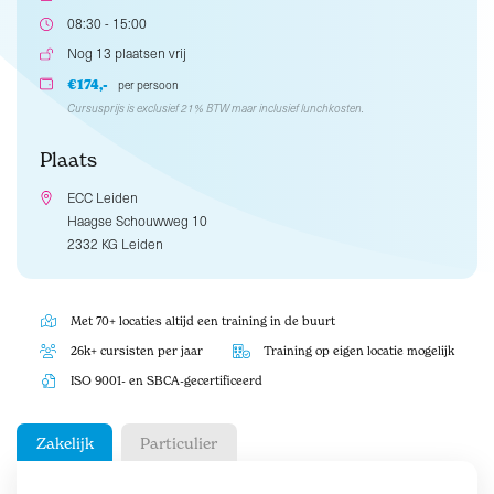
08:30 - 15:00
Nog 13 plaatsen vrij
€174,-
per persoon
Cursusprijs is exclusief 21% BTW maar inclusief lunchkosten.
Plaats
ECC Leiden
Haagse Schouwweg 10
2332 KG Leiden
Met 70+ locaties altijd een training in de buurt
26k+ cursisten per jaar
Training op eigen locatie mogelijk
ISO 9001- en SBCA-gecertificeerd
Zakelijk
Particulier