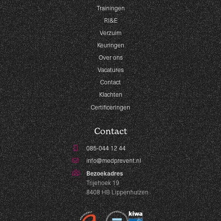
Trainingen
RI&E
Verzuim
Keuringen
Over ons
Vacatures
Contact
Klachten
Certificeringen
Contact
085-044 12 44
info@medprevent.nl
Bezoekadres
Trijehoek 19
8408 HB Lippenhuizen