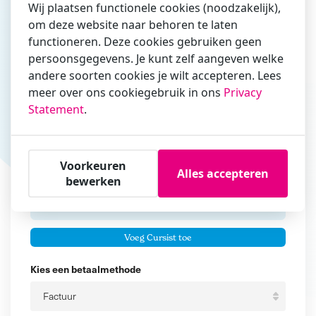
Wij plaatsen functionele cookies (noodzakelijk),
om deze website naar behoren te laten
Vul hier bij voorkeur het e-mailadres in waarmee je
functioneren. Deze cookies gebruiken geen
zakelijk/administratief correspondeert
persoonsgegevens. Je kunt zelf aangeven welke
andere soorten cookies je wilt accepteren. Lees
Is de contactpersoon ook een cursist?
meer over ons cookiegebruik in ons
Privacy
Ja
Statement
.
Nee
Cursisten
Voorkeuren
Alles accepteren
Voeg cursisten toe
bewerken
Voornaam
Er zijn geen
cursisten.
Tussenvoegsel
Voeg Cursist toe
Achternaam
Kies een betaalmethode