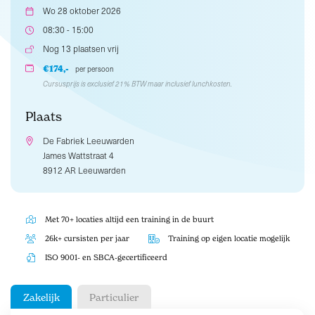
Wo 28 oktober 2026
08:30 - 15:00
Nog 13 plaatsen vrij
€174,-
per persoon
Cursusprijs is exclusief 21% BTW maar inclusief lunchkosten.
Plaats
De Fabriek Leeuwarden
James Wattstraat 4
8912 AR Leeuwarden
Met 70+ locaties altijd een training in de buurt
26k+ cursisten per jaar
Training op eigen locatie mogelijk
ISO 9001- en SBCA-gecertificeerd
Zakelijk
Particulier