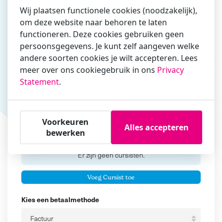
Wij plaatsen functionele cookies (noodzakelijk),
om deze website naar behoren te laten
functioneren. Deze cookies gebruiken geen
Vul hier bij voorkeur het e-mailadres in waarmee je
persoonsgegevens. Je kunt zelf aangeven welke
zakelijk/administratief correspondeert
andere soorten cookies je wilt accepteren. Lees
Is de contactpersoon ook een cursist?
meer over ons cookiegebruik in ons
Privacy
Ja
Statement
.
Nee
Cursisten
Voorkeuren
Alles accepteren
bewerken
Voeg cursisten toe
Voornaam
Er zijn geen
cursisten.
Tussenvoegsel
Voeg Cursist toe
Achternaam
Kies een betaalmethode