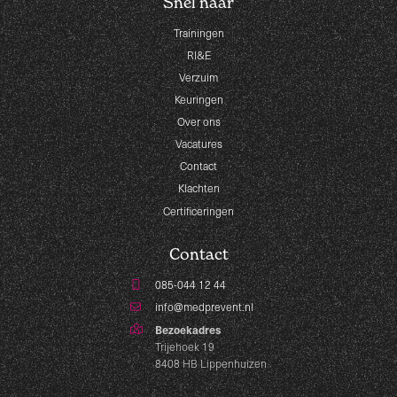
Snel naar
Trainingen
RI&E
Verzuim
Keuringen
Over ons
Vacatures
Contact
Klachten
Certificeringen
Contact
085-044 12 44
info@medprevent.nl
Bezoekadres
Trijehoek 19
8408 HB Lippenhuizen