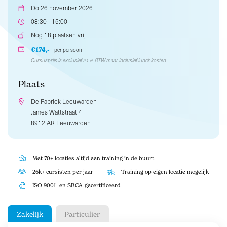
Do 26 november 2026
08:30 - 15:00
Nog 18 plaatsen vrij
€174,-
per persoon
Cursusprijs is exclusief 21% BTW maar inclusief lunchkosten.
Plaats
De Fabriek Leeuwarden
James Wattstraat 4
8912 AR Leeuwarden
Met 70+ locaties altijd een training in de buurt
26k+ cursisten per jaar
Training op eigen locatie mogelijk
ISO 9001- en SBCA-gecertificeerd
Zakelijk
Particulier